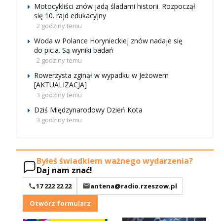
Motocykliści znów jadą śladami historii. Rozpoczął
się 10. rajd edukacyjny
2 godziny temu
Woda w Polance Horynieckiej znów nadaje się
do picia. Są wyniki badań
2 godziny temu
Rowerzysta zginął w wypadku w Jeżowem
[AKTUALIZACJA]
3 godziny temu
Dziś Międzynarodowy Dzień Kota
3 godziny temu
Byłeś świadkiem ważnego wydarzenia?
Daj nam znać!
17 222 22 22
antena@radio.rzeszow.pl
Otwórz formularz