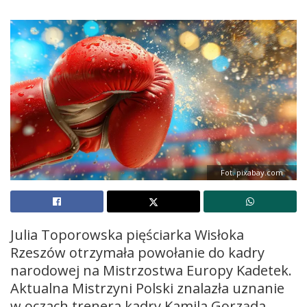
Fot. pixabay.com
Julia Toporowska pięściarka Wisłoka
Rzeszów otrzymała powołanie do kadry
narodowej na Mistrzostwa Europy Kadetek.
Aktualna Mistrzyni Polski znalazła uznanie
w oczach trenera kadry Kamila Gorząda