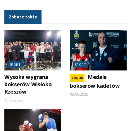
Zobacz także
SPORT
SPORT
Wysoka wygrana
Medale
ZDJĘCIA
bokserów Wisłoka
bokserów kadetów
Rzeszów
03.06.2026
13.06.2026