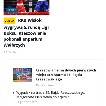
SPORT
RKB Wisłok
ZDJĘCIA
wygrywa 5. rundę Ligi
Boksu. Rzeszowianie
pokonali Imperium
Wałbrzych
17.05.2026
Rzeszowianie na dwóch pierwszych
miejscach Marma 35. Rajdu
Rzeszowskiego
15 minut temu
Wypadek na trasie 35. Rajdu Rzeszowskiego.
Małgorzata Prus trafiła do szpitala
1 godzinę temu