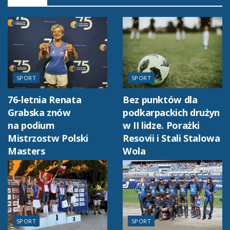
SPORT
SPORT
76-letnia Renata
Bez punktów dla
Grabska znów
podkarpackich drużyn
na podium
w II lidze. Porażki
Mistrzostw Polski
Resovii i Stali Stalowa
Masters
Wola
SPORT
SPORT