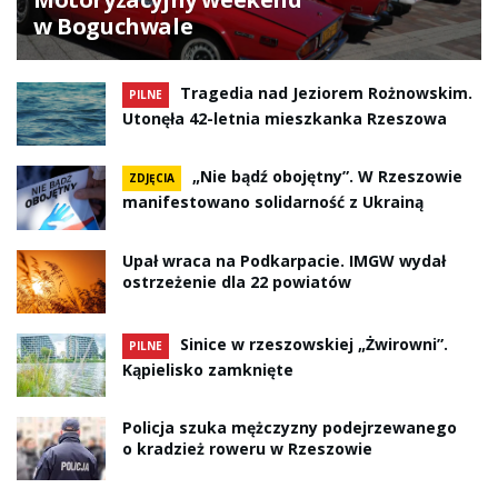
w Boguchwale
Tragedia nad Jeziorem Rożnowskim.
PILNE
Utonęła 42-letnia mieszkanka Rzeszowa
„Nie bądź obojętny”. W Rzeszowie
ZDJĘCIA
manifestowano solidarność z Ukrainą
Upał wraca na Podkarpacie. IMGW wydał
ostrzeżenie dla 22 powiatów
Sinice w rzeszowskiej „Żwirowni”.
PILNE
Kąpielisko zamknięte
Policja szuka mężczyzny podejrzewanego
o kradzież roweru w Rzeszowie