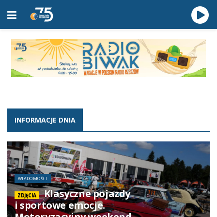
INFORMACJE DNIA
WIADOMOŚCI
Klasyczne pojazdy
ZDJĘCIA
i sportowe emocje.
Motoryzacyjny weekend