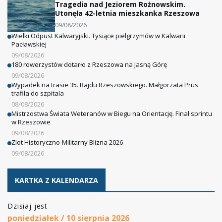
Tragedia nad Jeziorem Rożnowskim.
Utonęła 42-letnia mieszkanka Rzeszowa
09/08/2026
Wielki Odpust Kalwaryjski. Tysiące pielgrzymów w Kalwarii
Pacławskiej
09/08/2026
180 rowerzystów dotarło z Rzeszowa na Jasną Górę
09/08/2026
Wypadek na trasie 35. Rajdu Rzeszowskiego. Małgorzata Prus
trafiła do szpitala
08/08/2026
Mistrzostwa Świata Weteranów w Biegu na Orientację. Finał sprintu
w Rzeszowie
09/08/2026
Zlot Historyczno-Militarny Blizna 2026
09/08/2026
KARTKA Z KALENDARZA
Dzisiaj jest
poniedziałek / 10 sierpnia 2026