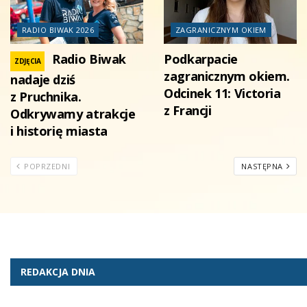
RADIO BIWAK 2026
ZAGRANICZNYM OKIEM
Radio Biwak
Podkarpacie
ZDJĘCIA
zagranicznym okiem.
nadaje dziś
Odcinek 11: Victoria
z Pruchnika.
z Francji
Odkrywamy atrakcje
i historię miasta
POPRZEDNI
NASTĘPNA
REDAKCJA DNIA