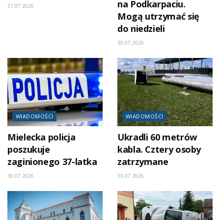
na Podkarpaciu.
31.07.2026
Mogą utrzymać się
do niedzieli
30.07.2026
WIADOMOŚCI
WIADOMOŚCI
Mielecka policja
Ukradli 60 metrów
poszukuje
kabla. Cztery osoby
zaginionego 37-latka
zatrzymane
30.07.2026
30.07.2026