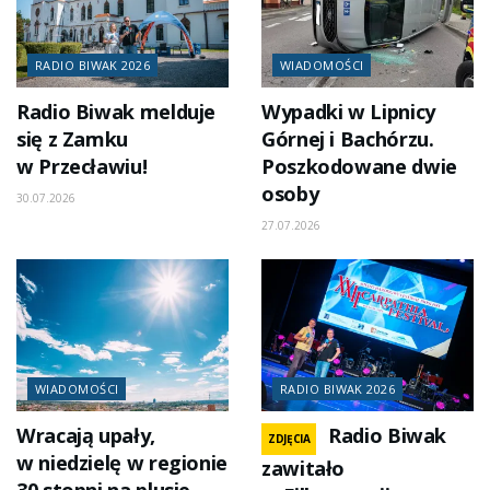
RADIO BIWAK 2026
WIADOMOŚCI
Radio Biwak melduje
Wypadki w Lipnicy
się z Zamku
Górnej i Bachórzu.
w Przecławiu!
Poszkodowane dwie
osoby
30.07.2026
27.07.2026
WIADOMOŚCI
RADIO BIWAK 2026
Wracają upały,
Radio Biwak
ZDJĘCIA
w niedzielę w regionie
zawitało
30 stopni na plusie