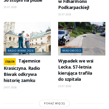
w Filharmonii
Podkarpackiej!
25.07.2026
25.07.2026
RADIO BIWAK 2026
WIADOMOŚCI
Tajemnice
Wypadek we wsi
ZDJĘCIA
Lecka. 57-letnia
Krasiczyna. Radio
kierująca trafiła
Biwak odkrywa
do szpitala
historię zamku
23.07.2026
24.07.2026
POKAŻ WIĘCEJ