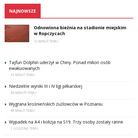
NAJNOWSZE
Odnowiona bieżnia na stadionie miejskim
w Ropczycach
13 MINUT TEMU
Tajfun Dolphin uderzył w Chiny. Ponad milion osób
ewakuowanych
19 MINUT TEMU
Niedzielne wyniki III i IV ligi piłkarskiej
44 MINUTY TEMU
Wygrana krośnieńskich żużlowców w Poznaniu
49 MINUT TEMU
Wypadek na A4 i kolizja na S19. Trzy osoby zostały ranne
1 GODZINĘ TEMU