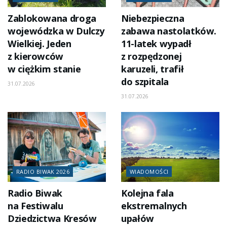
Zablokowana droga
Niebezpieczna
wojewódzka w Dulczy
zabawa nastolatków.
Wielkiej. Jeden
11-latek wypadł
z kierowców
z rozpędzonej
w ciężkim stanie
karuzeli, trafił
do szpitala
31.07.2026
31.07.2026
RADIO BIWAK 2026
WIADOMOŚCI
Radio Biwak
Kolejna fala
na Festiwalu
ekstremalnych
Dziedzictwa Kresów
upałów