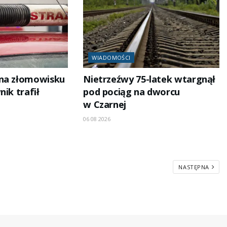
WIADOMOŚCI
 na złomowisku
Nietrzeźwy 75-latek wtargnął
nik trafił
pod pociąg na dworcu
w Czarnej
06 08 2026
NASTĘPNA