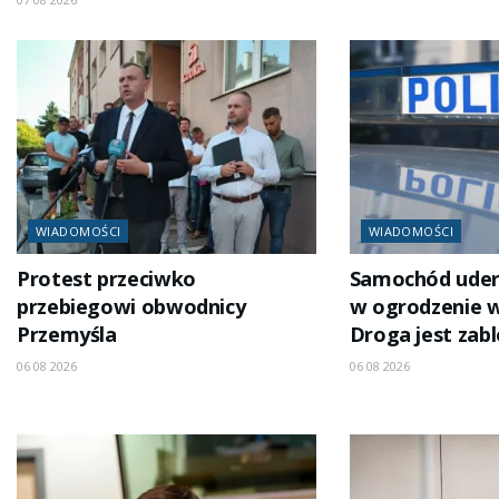
WIADOMOŚCI
WIADOMOŚCI
Protest przeciwko
Samochód uder
przebiegowi obwodnicy
w ogrodzenie w
Przemyśla
Droga jest za
06 08 2026
06 08 2026