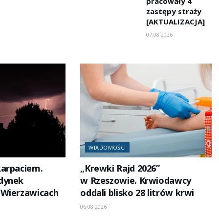
pracowały 4
zastępy straży
[AKTUALIZACJA]
07.08.2026
WIADOMOŚCI
karpaciem.
„Krewki Rajd 2026”
dynek
w Rzeszowie. Krwiodawcy
 Wierzawicach
oddali blisko 28 litrów krwi
06 08 2026