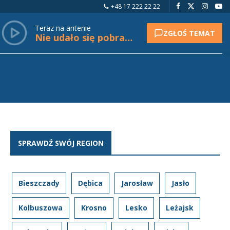
+48 17 222 22 22
Teraz na antenie
ZGŁOŚ TEMAT
Nie udało się pobrać tytułu.
SPRAWDŹ SWÓJ REGION
Bieszczady
Dębica
Jarosław
Jasło
Kolbuszowa
Krosno
Lesko
Leżajsk