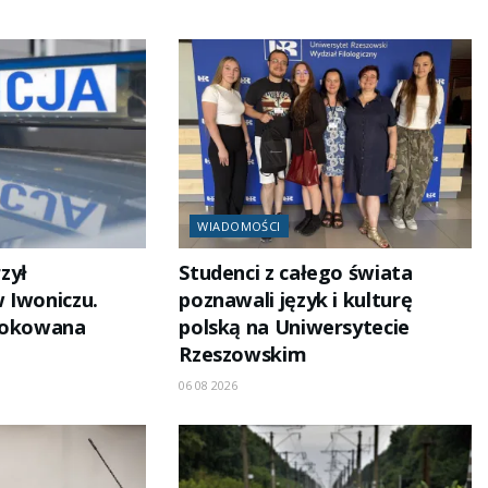
WIADOMOŚCI
zył
Studenci z całego świata
 Iwoniczu.
poznawali język i kulturę
blokowana
polską na Uniwersytecie
Rzeszowskim
06 08 2026