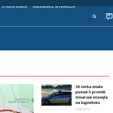
STREFA AUDIO
KALENDARZ WYDARZEŃ
35-latka miała
ponad 5 promili.
Omal nie utonęła
na kąpielisku
07.08.2026