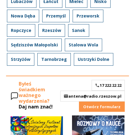
Lubaczów
Łańcut
Mielec
Nisko
Nowa Dęba
Przemyśl
Przeworsk
Ropczyce
Rzeszów
Sanok
Sędziszów Małopolski
Stalowa Wola
Strzyżów
Tarnobrzeg
Ustrzyki Dolne
Byłeś
17 222 22 22
świadkiem
ważnego
antena@radio.rzeszow.pl
wydarzenia?
Daj nam znać!
Otwórz formularz