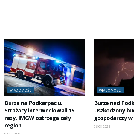
WIADOMOŚCI
WIADOMOŚCI
Burze na Podkarpaciu.
Burze nad Pod
Strażacy interweniowali 19
Uszkodzony bu
razy, IMGW ostrzega cały
gospodarczy w
region
06 08 2026
07 08 2026