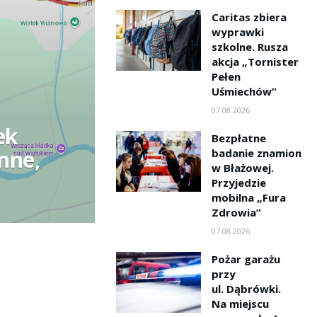
Caritas zbiera
wyprawki
szkolne. Rusza
akcja „Tornister
Pełen
Uśmiechów”
07.08.2026
ek
Bezpłatne
nne,
badanie znamion
w Błażowej.
Przyjedzie
mobilna „Fura
Zdrowia”
07.08.2026
Pożar garażu
przy
ul. Dąbrówki.
Na miejscu