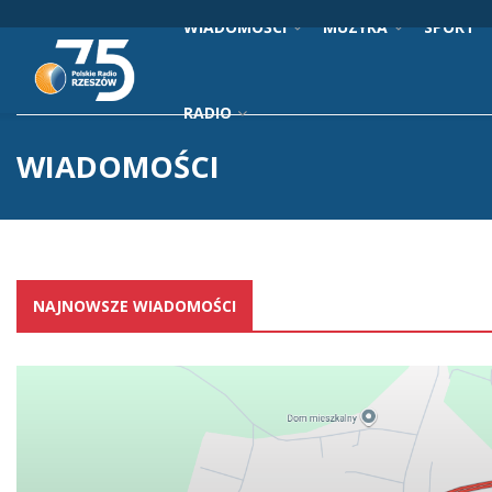
WIADOMOŚCI
MUZYKA
SPORT
RADIO
WIADOMOŚCI
NAJNOWSZE WIADOMOŚCI