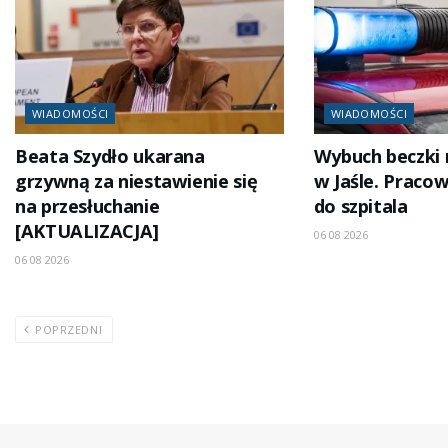
WIADOMOŚCI
WIADOMOŚCI
Beata Szydło ukarana
Wybuch beczki
grzywną za niestawienie się
w Jaśle. Pracow
na przesłuchanie
do szpitala
[AKTUALIZACJA]
06 08 2026
06 08 2026
POPRZEDNI