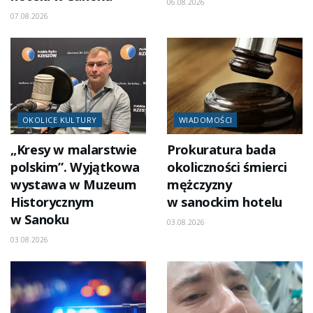
06.08.2026
07.08.2026
OKOLICE KULTURY
WIADOMOŚCI
„Kresy w malarstwie
Prokuratura bada
polskim”. Wyjątkowa
okoliczności śmierci
wystawa w Muzeum
mężczyzny
Historycznym
w sanockim hotelu
w Sanoku
03.08.2026
03.08.2026