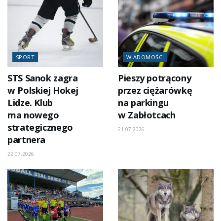
SPORT
WIADOMOŚCI
STS Sanok zagra
Pieszy potrącony
w Polskiej Hokej
przez ciężarówkę
Lidze. Klub
na parkingu
ma nowego
w Zabłotcach
strategicznego
21.07.2026
partnera
22.07.2026