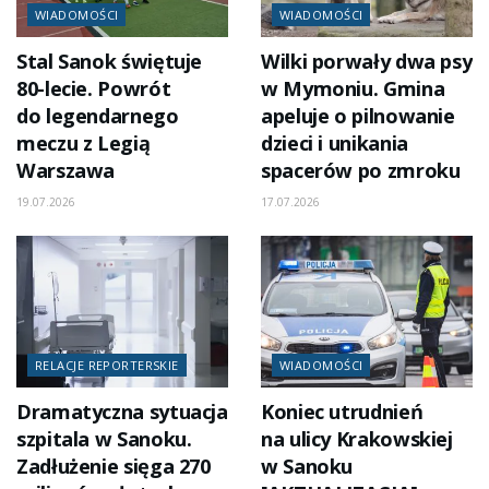
WIADOMOŚCI
WIADOMOŚCI
Stal Sanok świętuje
Wilki porwały dwa psy
80-lecie. Powrót
w Mymoniu. Gmina
do legendarnego
apeluje o pilnowanie
meczu z Legią
dzieci i unikania
Warszawa
spacerów po zmroku
19.07.2026
17.07.2026
RELACJE REPORTERSKIE
WIADOMOŚCI
Dramatyczna sytuacja
Koniec utrudnień
szpitala w Sanoku.
na ulicy Krakowskiej
Zadłużenie sięga 270
w Sanoku