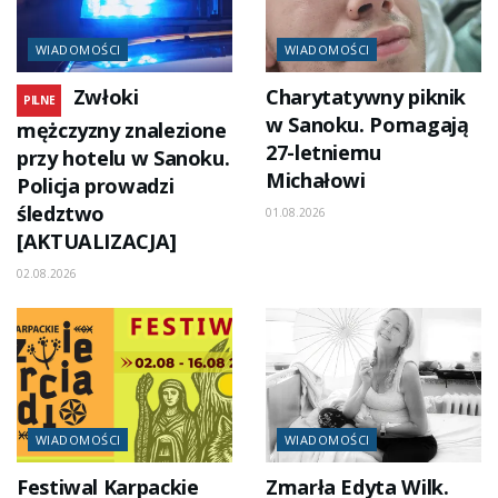
WIADOMOŚCI
WIADOMOŚCI
Zwłoki
Charytatywny piknik
PILNE
w Sanoku. Pomagają
mężczyzny znalezione
27-letniemu
przy hotelu w Sanoku.
Michałowi
Policja prowadzi
śledztwo
01.08.2026
[AKTUALIZACJA]
02.08.2026
WIADOMOŚCI
WIADOMOŚCI
Festiwal Karpackie
Zmarła Edyta Wilk.