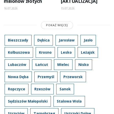
milionów złotych
[AKTUALIZACJA]
16.07.2026
15.07.2026
POKAŻ WIĘCEJ
Bieszczady
Dębica
Jarosław
Jasło
Kolbuszowa
Krosno
Lesko
Leżajsk
Lubaczów
Łańcut
Mielec
Nisko
Nowa Dęba
Przemyśl
Przeworsk
Ropczyce
Rzeszów
Sanok
Sędziszów Małopolski
Stalowa Wola
Strzyżów
Tarnobrzeg
Ustrzyki Dolne