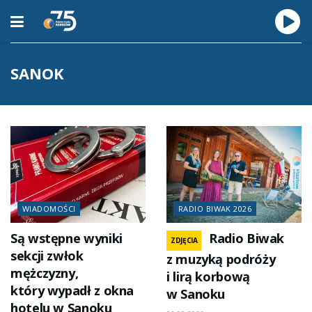
SANOK
WIADOMOŚCI
RADIO BIWAK 2026
Są wstępne wyniki
Radio Biwak
ZDJĘCIA
sekcji zwłok
z muzyką podróży
mężczyzny,
i lirą korbową
który wypadł z okna
w Sanoku
hotelu w Sanoku