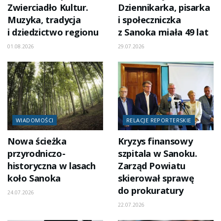
Zwierciadło Kultur.
Dziennikarka, pisarka
Muzyka, tradycja
i społeczniczka
i dziedzictwo regionu
z Sanoka miała 49 lat
01.08.2026
29.07.2026
WIADOMOŚCI
RELACJE REPORTERSKIE
Nowa ścieżka
Kryzys finansowy
przyrodniczo-
szpitala w Sanoku.
historyczna w lasach
Zarząd Powiatu
koło Sanoka
skierował sprawę
do prokuratury
24.07.2026
22.07.2026