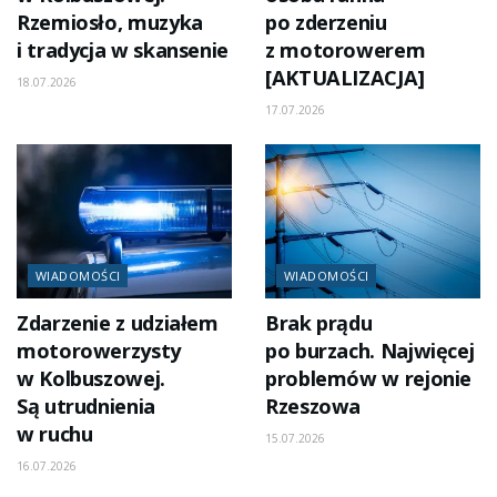
Rzemiosło, muzyka
po zderzeniu
i tradycja w skansenie
z motorowerem
[AKTUALIZACJA]
18.07.2026
17.07.2026
WIADOMOŚCI
WIADOMOŚCI
Zdarzenie z udziałem
Brak prądu
motorowerzysty
po burzach. Najwięcej
w Kolbuszowej.
problemów w rejonie
Są utrudnienia
Rzeszowa
w ruchu
15.07.2026
16.07.2026