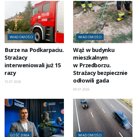
WIADOMOŚCI
WIADOMOŚCI
Burze na Podkarpaciu.
Wąż w budynku
Strażacy
mieszkalnym
interweniowali już 15
w Przedborzu.
razy
Strażacy bezpiecznie
odłowili gada
15.07.2026
09.07.2026
GOŚĆ DNIA
WIADOMOŚCI