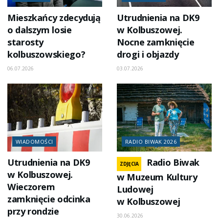
Mieszkańcy zdecydują
Utrudnienia na DK9
o dalszym losie
w Kolbuszowej.
starosty
Nocne zamknięcie
kolbuszowskiego?
drogi i objazdy
06.07.2026
03.07.2026
WIADOMOŚCI
RADIO BIWAK 2026
Utrudnienia na DK9
Radio Biwak
ZDJĘCIA
w Kolbuszowej.
w Muzeum Kultury
Wieczorem
Ludowej
zamknięcie odcinka
w Kolbuszowej
przy rondzie
30.06.2026