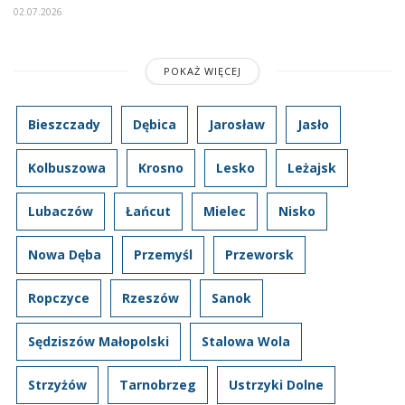
02.07.2026
POKAŻ WIĘCEJ
Bieszczady
Dębica
Jarosław
Jasło
Kolbuszowa
Krosno
Lesko
Leżajsk
Lubaczów
Łańcut
Mielec
Nisko
Nowa Dęba
Przemyśl
Przeworsk
Ropczyce
Rzeszów
Sanok
Sędziszów Małopolski
Stalowa Wola
Strzyżów
Tarnobrzeg
Ustrzyki Dolne