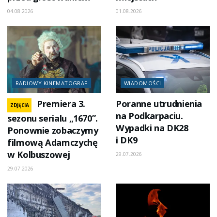
04.08.2026
01.08.2026
RADIOWY KINEMATOGRAF
WIADOMOŚCI
Premiera 3.
Poranne utrudnienia
ZDJĘCIA
na Podkarpaciu.
sezonu serialu „1670”.
Wypadki na DK28
Ponownie zobaczymy
i DK9
filmową Adamczychę
w Kolbuszowej
29.07.2026
29.07.2026