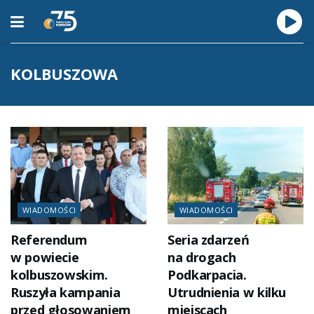
KOLBUSZOWA
WIADOMOŚCI
WIADOMOŚCI
Referendum
Seria zdarzeń
w powiecie
na drogach
kolbuszowskim.
Podkarpacia.
Ruszyła kampania
Utrudnienia w kilku
przed głosowaniem
miejscach