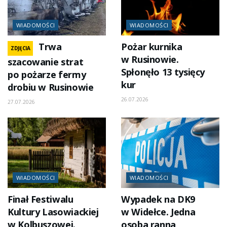
WIADOMOŚCI
WIADOMOŚCI
Trwa
Pożar kurnika
ZDJĘCIA
w Rusinowie.
szacowanie strat
Spłonęło 13 tysięcy
po pożarze fermy
kur
drobiu w Rusinowie
26.07.2026
27.07.2026
WIADOMOŚCI
WIADOMOŚCI
Finał Festiwalu
Wypadek na DK9
Kultury Lasowiackiej
w Widełce. Jedna
w Kolbuszowej.
osoba ranna