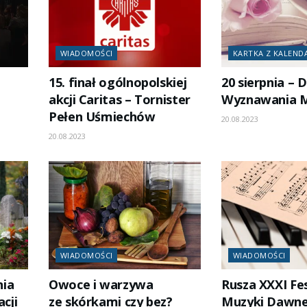
WIADOMOŚCI
KARTKA Z KALEND
15. finał ogólnopolskiej
20 sierpnia – 
akcji Caritas – Tornister
Wyznawania M
Pełen Uśmiechów
20.08.2023
20.08.2023
WIADOMOŚCI
WIADOMOŚCI
nia
Owoce i warzywa
Rusza XXXI Fe
cji
ze skórkami czy bez?
Muzyki Dawne