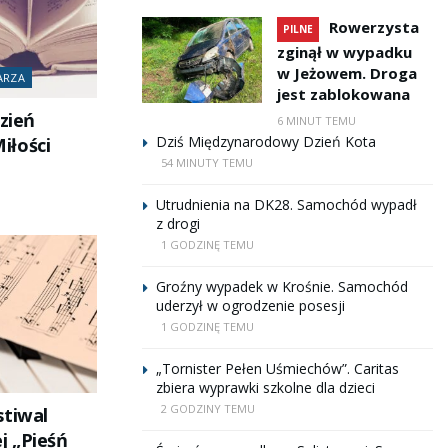
Rowerzysta
PILNE
zginął w wypadku
w Jeżowem. Droga
ARZA
jest zablokowana
Dzień
6 MINUT TEMU
Dziś Międzynarodowy Dzień Kota
iłości
54 MINUTY TEMU
Utrudnienia na DK28. Samochód wypadł
z drogi
1 GODZINĘ TEMU
Groźny wypadek w Krośnie. Samochód
uderzył w ogrodzenie posesji
1 GODZINĘ TEMU
„Tornister Pełen Uśmiechów”. Caritas
zbiera wyprawki szkolne dla dzieci
2 GODZINY TEMU
stiwal
j „Pieśń