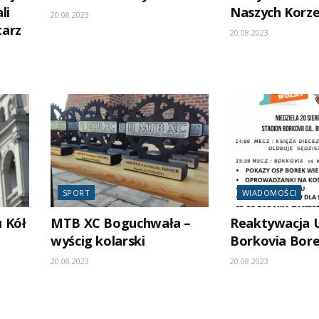
li
Naszych Korze
20.08.2023
tarz
20.08.2023
SPORT
WIADOMOŚCI
 Kół
MTB XC Boguchwała –
Reaktywacja 
wyścig kolarski
Borkovia Bore
20.08.2023
20.08.2023