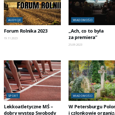
AUDYCJE
WIADOMOŚCI
Forum Rolnika 2023
„Ach, co to była
za premiera”
19.11.2023
25.09.2023
SPORT
WIADOMOŚCI
Lekkoatletyczne MŚ –
W Petersburgu Polo
dobry występ Swobody
i członkowie organiza