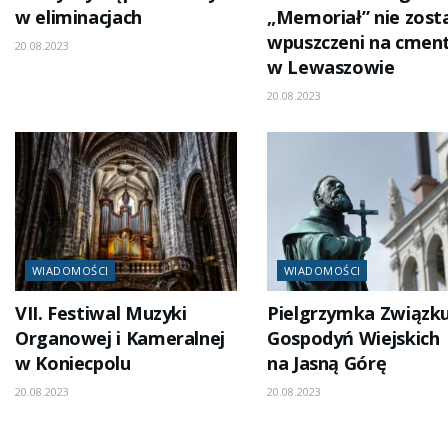
w eliminacjach
„Memoriał” nie zosta
wpuszczeni na cmen
20.08.2023
w Lewaszowie
20.08.2023
WIADOMOŚCI
WIADOMOŚCI
VII. Festiwal Muzyki
Pielgrzymka Związku
Organowej i Kameralnej
Gospodyń Wiejskich
w Koniecpolu
na Jasną Górę
20.08.2023
20.08.2023