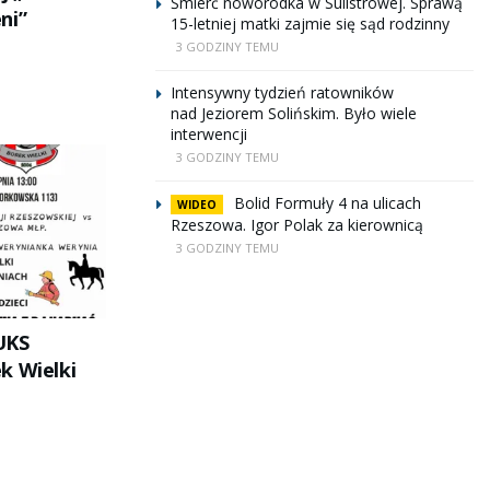
Śmierć noworodka w Sulistrowej. Sprawą
ni”
15-letniej matki zajmie się sąd rodzinny
3 GODZINY TEMU
Intensywny tydzień ratowników
nad Jeziorem Solińskim. Było wiele
interwencji
3 GODZINY TEMU
Bolid Formuły 4 na ulicach
WIDEO
Rzeszowa. Igor Polak za kierownicą
3 GODZINY TEMU
UKS
k Wielki