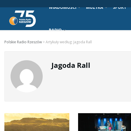
WIADOMOŚCI
MUZYKA
SPORT
RADIO
Polskie Radio Rzeszów
>
Artykuły według: Jagoda Rall
Jagoda Rall