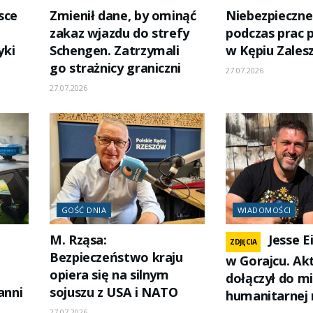
sce
Zmienił dane, by ominąć
Niebezpieczne
zakaz wjazdu do strefy
podczas prac 
yki
Schengen. Zatrzymali
w Kępiu Zales
go strażnicy graniczni
27.07.2026
27.07.2026
GOŚĆ DNIA
WIADOMOŚCI
M. Rząsa:
Jesse E
ZDJĘCIA
Bezpieczeństwo kraju
w Gorajcu. Ak
opiera się na silnym
dołączył do mi
anni
sojuszu z USA i NATO
humanitarnej 
27.07.2026