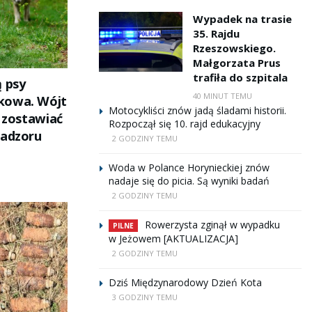
Wypadek na trasie
35. Rajdu
Rzeszowskiego.
Małgorzata Prus
trafiła do szpitala
ą psy
40 MINUT TEMU
kowa. Wójt
Motocykliści znów jadą śladami historii.
e zostawiać
Rozpoczął się 10. rajd edukacyjny
nadzoru
2 GODZINY TEMU
Woda w Polance Horynieckiej znów
nadaje się do picia. Są wyniki badań
2 GODZINY TEMU
Rowerzysta zginął w wypadku
PILNE
w Jeżowem [AKTUALIZACJA]
2 GODZINY TEMU
Dziś Międzynarodowy Dzień Kota
3 GODZINY TEMU