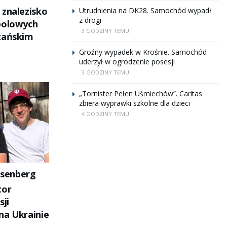
 znalezisko
Utrudnienia na DK28. Samochód wypadł
z drogi
polowych
3 GODZINY TEMU
zańskim
Groźny wypadek w Krośnie. Samochód
uderzył w ogrodzenie posesji
3 GODZINY TEMU
„Tornister Pełen Uśmiechów”. Caritas
zbiera wyprawki szkolne dla dzieci
4 GODZINY TEMU
isenberg
tor
sji
na Ukrainie