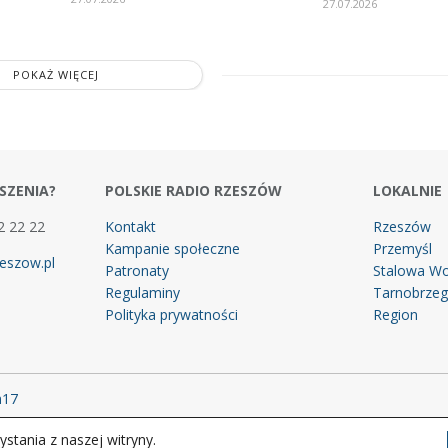
27.07.2026
POKAŻ WIĘCEJ
SZENIA?
POLSKIE RADIO RZESZÓW
LOKALNIE
2 22 22
Kontakt
Rzeszów
Kampanie społeczne
Przemyśl
eszow.pl
Patronaty
Stalowa Wo
Regulaminy
Tarnobrze
Polityka prywatności
Region
m17
stania z naszej witryny.
 prawa zastrzeżone.