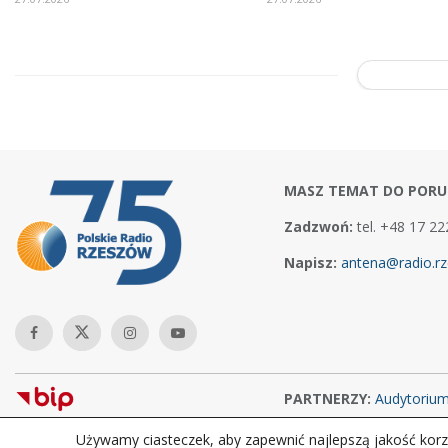
MASZ TEMAT DO PORU
Zadzwoń:
tel. +48 17 22
Napisz:
antena@radio.rz
PARTNERZY:
Audytoriu
Używamy ciasteczek, aby zapewnić najlepszą jakość korzy
Copyright © 2026Polskie Radio Rzeszów S.A. w likwidacj. Wszelkie