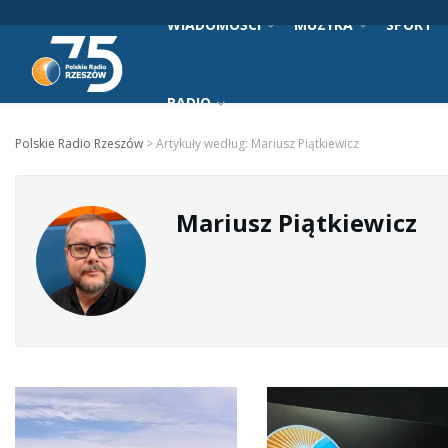
WIADOMOŚCI
MUZYKA
SPORT
RADIO
Polskie Radio Rzeszów
>
Artykuły według: Mariusz Piątkiewicz
Mariusz Piątkiewicz