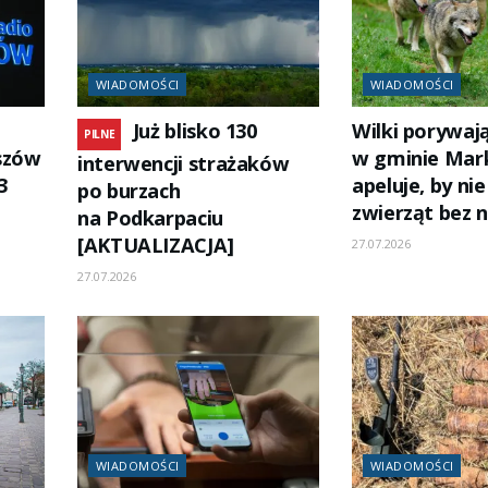
WIADOMOŚCI
WIADOMOŚCI
Już blisko 130
Wilki porywaj
PILNE
szów
w gminie Mar
interwencji strażaków
3
apeluje, by ni
po burzach
zwierząt bez 
na Podkarpaciu
[AKTUALIZACJA]
27.07.2026
27.07.2026
WIADOMOŚCI
WIADOMOŚCI