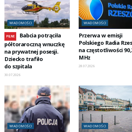
WIADOMOŚCI
WIADOMOŚCI
Babcia potrąciła
Przerwa w emisji
PILNE
Polskiego Radia Rze
półtoraroczną wnuczkę
na częstotliwości 90,
na prywatnej posesji.
MHz
Dziecko trafiło
do szpitala
28.07.2026
30.07.2026
WIADOMOŚCI
WIADOMOŚCI