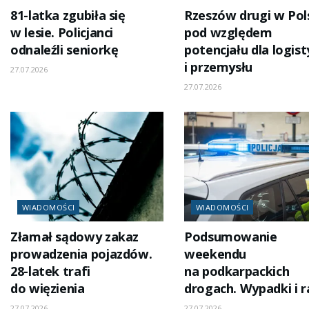
81-latka zgubiła się
Rzeszów drugi w Pol
w lesie. Policjanci
pod względem
odnaleźli seniorkę
potencjału dla logist
i przemysłu
27.07.2026
27.07.2026
WIADOMOŚCI
WIADOMOŚCI
Złamał sądowy zakaz
Podsumowanie
prowadzenia pojazdów.
weekendu
28-latek trafi
na podkarpackich
do więzienia
drogach. Wypadki i r
27.07.2026
27.07.2026