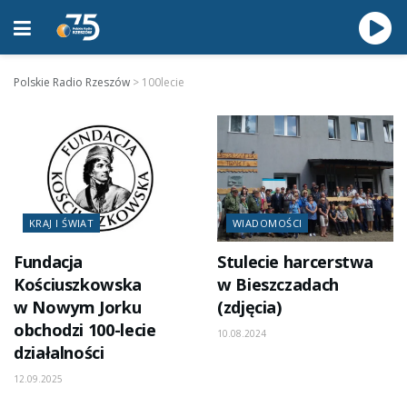
Polskie Radio Rzeszów
>
100lecie
KRAJ I ŚWIAT
WIADOMOŚCI
Fundacja
Stulecie harcerstwa
Kościuszkowska
w Bieszczadach
w Nowym Jorku
(zdjęcia)
obchodzi 100-lecie
10.08.2024
działalności
12.09.2025