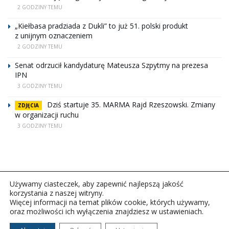
2 GODZINY TEMU
„Kiełbasa pradziada z Dukli” to już 51. polski produkt
z unijnym oznaczeniem
2 GODZINY TEMU
Senat odrzucił kandydaturę Mateusza Szpytmy na prezesa
IPN
3 GODZINY TEMU
Dziś startuje 35. MARMA Rajd Rzeszowski. Zmiany
ZDJĘCIA
w organizacji ruchu
3 GODZINY TEMU
Używamy ciasteczek, aby zapewnić najlepszą jakość
korzystania z naszej witryny.
Więcej informacji na temat plików cookie, których używamy,
oraz możliwości ich wyłączenia znajdziesz w ustawieniach.
Copyright © 2026Polskie Radio Rzeszów S.A. w likwidacj.
Wszelkie prawa zastrzeżone.