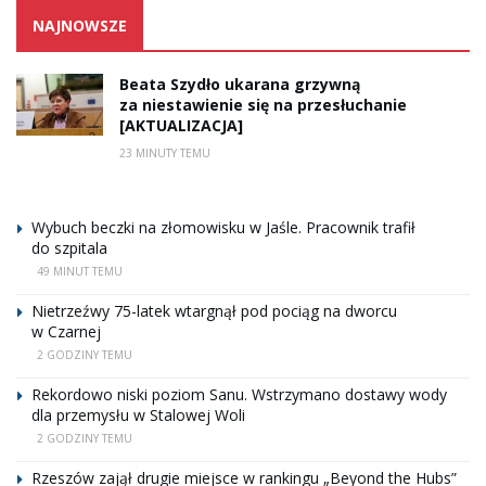
NAJNOWSZE
Beata Szydło ukarana grzywną
za niestawienie się na przesłuchanie
[AKTUALIZACJA]
23 MINUTY TEMU
Wybuch beczki na złomowisku w Jaśle. Pracownik trafił
do szpitala
49 MINUT TEMU
Nietrzeźwy 75-latek wtargnął pod pociąg na dworcu
w Czarnej
2 GODZINY TEMU
Rekordowo niski poziom Sanu. Wstrzymano dostawy wody
dla przemysłu w Stalowej Woli
2 GODZINY TEMU
Rzeszów zajął drugie miejsce w rankingu „Beyond the Hubs”