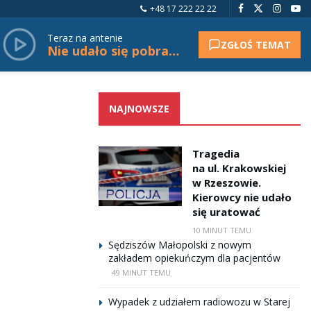
+48 17 222 22 22
Teraz na antenie
ZGŁOŚ TEMAT
Nie udało się pobrać tytułu.
NAJNOWSZE
Tragedia
na ul. Krakowskiej
w Rzeszowie.
Kierowcy nie udało
się uratować
10 MINUT TEMU
Sędziszów Małopolski z nowym
zakładem opiekuńczym dla pacjentów
49 MINUT TEMU
Wypadek z udziałem radiowozu w Starej