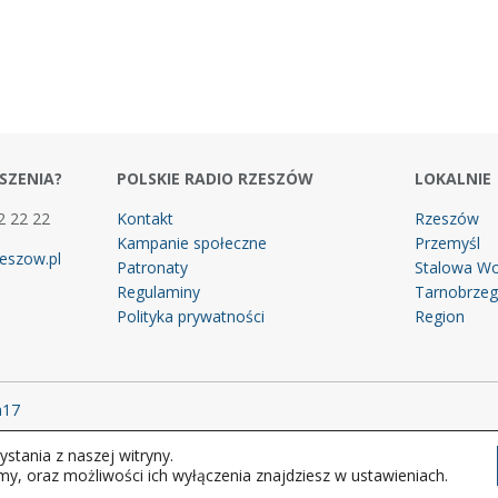
SZENIA?
POLSKIE RADIO RZESZÓW
LOKALNIE
2 22 22
Kontakt
Rzeszów
Kampanie społeczne
Przemyśl
eszow.pl
Patronaty
Stalowa Wo
Regulaminy
Tarnobrze
Polityka prywatności
Region
m17
stania z naszej witryny.
 prawa zastrzeżone.
my, oraz możliwości ich wyłączenia znajdziesz w ustawieniach.