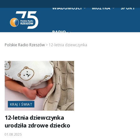
WIADOMOŚCI
MUZYKA
SPORT
RADIO
Polskie Radio Rzeszów
>
12-letnia dziewczynka
KRAJ I ŚWIAT
12-letnia dziewczynka
urodziła zdrowe dziecko
01.08.2025