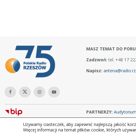
MASZ TEMAT DO PORU
Zadzwoń:
tel. +48 17 22
Napisz:
antena@radio.rz
PARTNERZY:
Audytoriu
Używamy ciasteczek, aby zapewnić najlepszą jakość korzy
Copyright © 2026Polskie Radio Rzeszów S.A. w likwidacj. Wszelkie
Więcej informacji na temat plików cookie, których używa