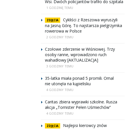
Wsi. Dwóch policjantów trafiło do szpitala
1 GODZINĘ TEMU
Cykliści z Rzeszowa wyruszyli
ZDJĘCIA
na Jasną Górę. To najstarsza pielgrzymka
rowerowa w Polsce
2 GODZINY TEMU
Czołowe zderzenie w Wiśniowej. Trzy
osoby ranne, wprowadzono ruch
wahadłowy [AKTUALIZACJA]
3 GODZINY TEMU
35-latka miała ponad 5 promili. Omal
nie utonęła na kąpielisku
4 GODZINY TEMU
Caritas zbiera wyprawki szkolne. Rusza
akcja „Tornister Pełen Uśmiechów”
4 GODZINY TEMU
Najlepsi kierowcy znów
ZDJĘCIA