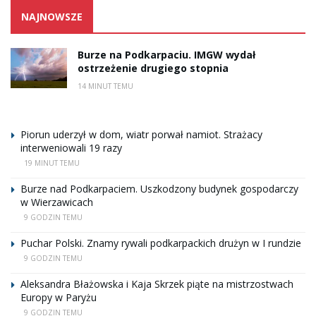
NAJNOWSZE
Burze na Podkarpaciu. IMGW wydał
ostrzeżenie drugiego stopnia
14 MINUT TEMU
Piorun uderzył w dom, wiatr porwał namiot. Strażacy
interweniowali 19 razy
19 MINUT TEMU
Burze nad Podkarpaciem. Uszkodzony budynek gospodarczy
w Wierzawicach
9 GODZIN TEMU
Puchar Polski. Znamy rywali podkarpackich drużyn w I rundzie
9 GODZIN TEMU
Aleksandra Błażowska i Kaja Skrzek piąte na mistrzostwach
Europy w Paryżu
9 GODZIN TEMU