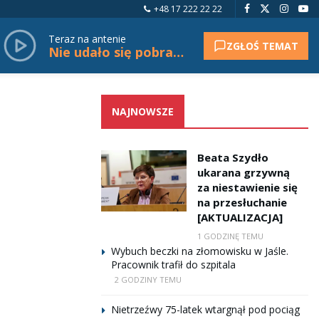
+48 17 222 22 22
Teraz na antenie
ZGŁOŚ TEMAT
Nie udało się pobrać tytułu.
NAJNOWSZE
Beata Szydło
ukarana grzywną
za niestawienie się
na przesłuchanie
[AKTUALIZACJA]
1 GODZINĘ TEMU
Wybuch beczki na złomowisku w Jaśle.
Pracownik trafił do szpitala
2 GODZINY TEMU
Nietrzeźwy 75-latek wtargnął pod pociąg