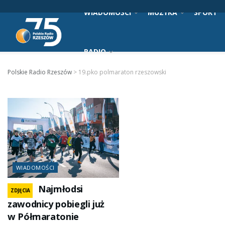
WIADOMOŚCI
MUZYKA
SPORT
RADIO
Polskie Radio Rzeszów
>
19.pko polmaraton rzeszowski
WIADOMOŚCI
Najmłodsi
ZDJĘCIA
zawodnicy pobiegli już
w Półmaratonie