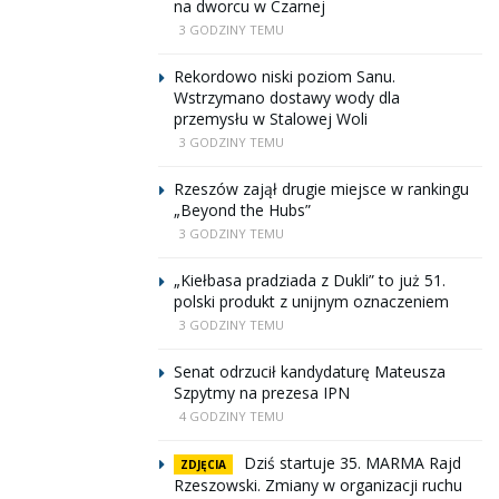
na dworcu w Czarnej
3 GODZINY TEMU
Rekordowo niski poziom Sanu.
Wstrzymano dostawy wody dla
przemysłu w Stalowej Woli
3 GODZINY TEMU
Rzeszów zajął drugie miejsce w rankingu
„Beyond the Hubs”
3 GODZINY TEMU
„Kiełbasa pradziada z Dukli” to już 51.
polski produkt z unijnym oznaczeniem
3 GODZINY TEMU
Senat odrzucił kandydaturę Mateusza
Szpytmy na prezesa IPN
4 GODZINY TEMU
Dziś startuje 35. MARMA Rajd
ZDJĘCIA
Rzeszowski. Zmiany w organizacji ruchu