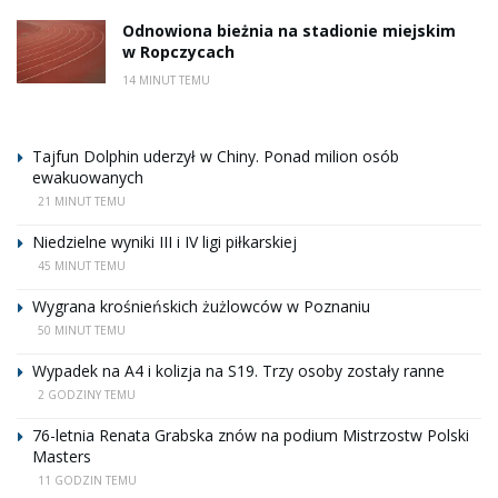
Odnowiona bieżnia na stadionie miejskim
w Ropczycach
14 MINUT TEMU
Tajfun Dolphin uderzył w Chiny. Ponad milion osób
ewakuowanych
21 MINUT TEMU
Niedzielne wyniki III i IV ligi piłkarskiej
45 MINUT TEMU
Wygrana krośnieńskich żużlowców w Poznaniu
50 MINUT TEMU
Wypadek na A4 i kolizja na S19. Trzy osoby zostały ranne
2 GODZINY TEMU
76-letnia Renata Grabska znów na podium Mistrzostw Polski
Masters
11 GODZIN TEMU