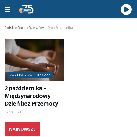
Polskie Radio Rzeszów
>
2 października
KARTKA Z KALENDARZA
2 października –
Międzynarodowy
Dzień bez Przemocy
02.10.2024
NAJNOWSZE