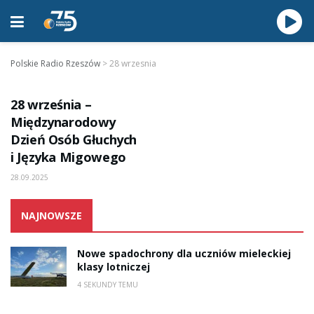
Polskie Radio Rzeszów
>
28 wrzesnia
KARTKA Z KALENDARZA
28 września –
Międzynarodowy
Dzień Osób Głuchych
i Języka Migowego
28.09.2025
NAJNOWSZE
Nowe spadochrony dla uczniów mieleckiej
klasy lotniczej
4 SEKUNDY TEMU