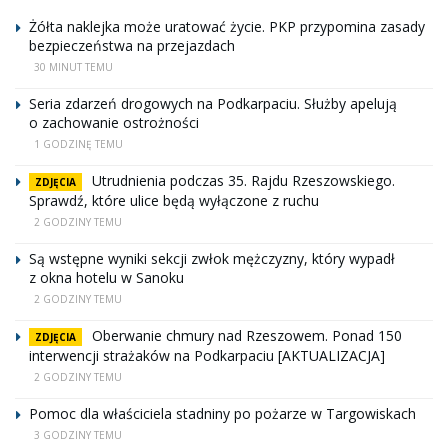
Żółta naklejka może uratować życie. PKP przypomina zasady
bezpieczeństwa na przejazdach
30 MINUT TEMU
Seria zdarzeń drogowych na Podkarpaciu. Służby apelują
o zachowanie ostrożności
1 GODZINĘ TEMU
Utrudnienia podczas 35. Rajdu Rzeszowskiego.
ZDJĘCIA
Sprawdź, które ulice będą wyłączone z ruchu
2 GODZINY TEMU
Są wstępne wyniki sekcji zwłok mężczyzny, który wypadł
z okna hotelu w Sanoku
2 GODZINY TEMU
Oberwanie chmury nad Rzeszowem. Ponad 150
ZDJĘCIA
interwencji strażaków na Podkarpaciu [AKTUALIZACJA]
2 GODZINY TEMU
Pomoc dla właściciela stadniny po pożarze w Targowiskach
3 GODZINY TEMU