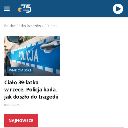
Polskie Radio Rzeszów
>
39-latek
WIADOMOŚCI
Ciało 39-latka
w rzece. Policja bada,
jak doszło do tragedii
04.07.2025
NAJNOWSZE