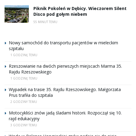
Piknik Pokoleń w Dębicy. Wieczorem Silent
Disco pod gołym niebem
55 MINUT TEMU
Nowy samochód do transportu pacjentów w mieleckim
szpitalu
1 GODZINĘ TEMU
Rzeszowianie na dwóch pierwszych miejscach Marma 35.
Rajdu Rzeszowskiego
1 GODZINĘ TEMU
Wypadek na trasie 35. Rajdu Rzeszowskiego. Małgorzata
Prus trafiła do szpitala
2 GODZINY TEMU
Motocykliści znów jadą śladami historii. Rozpoczął się 10.
rajd edukacyjny
3 GODZINY TEMU