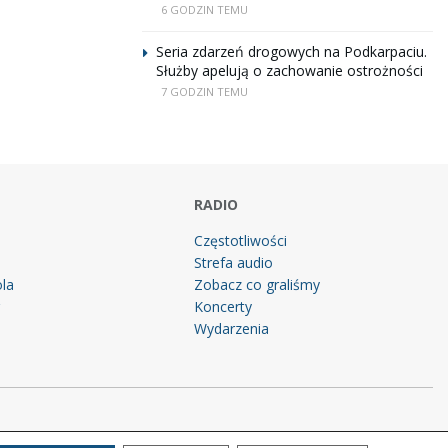
6 GODZIN TEMU
Seria zdarzeń drogowych na Podkarpaciu.
Służby apelują o zachowanie ostrożności
7 GODZIN TEMU
RADIO
Częstotliwości
Strefa audio
la
Zobacz co graliśmy
g
Koncerty
Wydarzenia