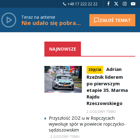
+48 17 222 22 22
Teraz na antenie
ZGŁOŚ TEMAT
Nie udało się pobrać tytułu.
NAJNOWSZE
Adrian
ZDJĘCIA
Rzeźnik liderem
po pierwszym
etapie 35. Marma
Rajdu
Rzeszowskiego
2 GODZINY TEMU
Przyszłość ZOZ-u w Ropczycach
wywołuje spór w powiecie ropczycko-
sędziszowskim
2 GODZINY TEMU