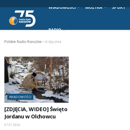
WIADOMOŚCI
MUZYKA
SPORT
RADIO
Polskie Radio Rzeszów
>
6 stycznia
WIADOMOŚCI
[ZDJĘCIA, WIDEO] Święto
Jordanu w Olchowcu
07.01.2026