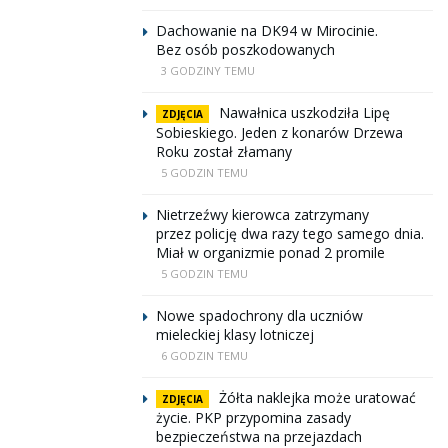
Dachowanie na DK94 w Mirocinie.
Bez osób poszkodowanych
3 GODZINY TEMU
Nawałnica uszkodziła Lipę
ZDJĘCIA
Sobieskiego. Jeden z konarów Drzewa
Roku został złamany
5 GODZIN TEMU
Nietrzeźwy kierowca zatrzymany
przez policję dwa razy tego samego dnia.
Miał w organizmie ponad 2 promile
5 GODZIN TEMU
Nowe spadochrony dla uczniów
mieleckiej klasy lotniczej
6 GODZIN TEMU
Żółta naklejka może uratować
ZDJĘCIA
życie. PKP przypomina zasady
bezpieczeństwa na przejazdach