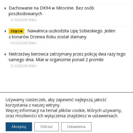
Dachowanie na DK94 w Mirocinie. Bez osób
poszkodowanych
12 GODZIN TEMU
Nawałnica uszkodziła Lipę Sobieskiego. Jeden
ZDJĘCIA
z konarów Drzewa Roku został złamany
14 GODZIN TEMU
Nietrzeźwy kierowca zatrzymany przez policję dwa razy tego
samego dnia. Miał w organizmie ponad 2 promile
15 GODZIN TEMU
Używamy ciasteczek, aby zapewnić najlepszą jakość
korzystania z naszej witryny.
Więcej informacji na temat plików cookie, których używamy,
oraz możliwości ich wyłączenia znajdziesz w ustawieniach.
Copyright © 2026Polskie Radio Rzeszów S.A. w likwidacj.
Wszelkie prawa zastrzeżone.
Akceptuj
Odrzuć
Ustawienia