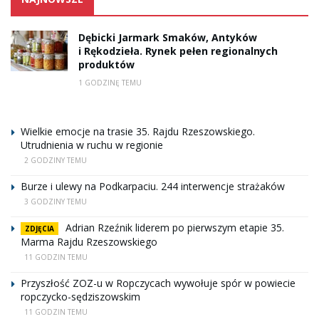
Dębicki Jarmark Smaków, Antyków
i Rękodzieła. Rynek pełen regionalnych
produktów
1 GODZINĘ TEMU
Wielkie emocje na trasie 35. Rajdu Rzeszowskiego.
Utrudnienia w ruchu w regionie
2 GODZINY TEMU
Burze i ulewy na Podkarpaciu. 244 interwencje strażaków
3 GODZINY TEMU
Adrian Rzeźnik liderem po pierwszym etapie 35.
ZDJĘCIA
Marma Rajdu Rzeszowskiego
11 GODZIN TEMU
Przyszłość ZOZ-u w Ropczycach wywołuje spór w powiecie
ropczycko-sędziszowskim
11 GODZIN TEMU