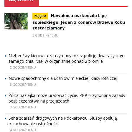
Nawałnica uszkodziła Lipę
ZDJĘCIA
Sobieskiego. Jeden z konarów Drzewa Roku
został złamany
2 GODZINY TEMU
Nietrzeźwy kierowca zatrzymany przez policję dwa razy tego
samego dnia. Miał w organizmie ponad 2 promile
2 GODZINY TEMU
Nowe spadochrony dla uczniów mieleckiej klasy lotniczej
3 GODZINY TEMU
Żółta naklejka może uratować życie. PKP przypomina zasady
bezpieczeństwa na przejazdach
3 GODZINY TEMU
Seria zdarzeń drogowych na Podkarpaciu. Służby apelują
o zachowanie ostrożności
4 GODZINY TEMU