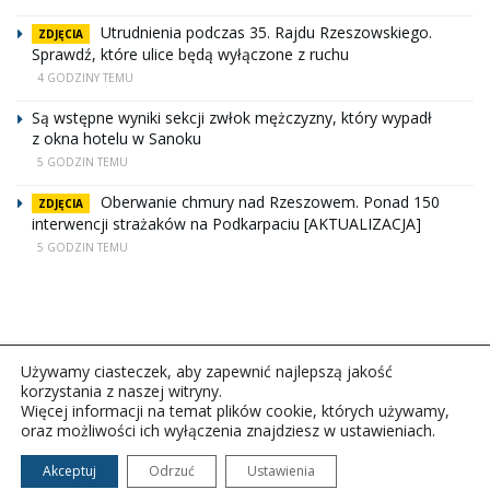
Utrudnienia podczas 35. Rajdu Rzeszowskiego.
ZDJĘCIA
Sprawdź, które ulice będą wyłączone z ruchu
4 GODZINY TEMU
Są wstępne wyniki sekcji zwłok mężczyzny, który wypadł
z okna hotelu w Sanoku
5 GODZIN TEMU
Oberwanie chmury nad Rzeszowem. Ponad 150
ZDJĘCIA
interwencji strażaków na Podkarpaciu [AKTUALIZACJA]
5 GODZIN TEMU
Używamy ciasteczek, aby zapewnić najlepszą jakość
korzystania z naszej witryny.
Więcej informacji na temat plików cookie, których używamy,
oraz możliwości ich wyłączenia znajdziesz w ustawieniach.
Copyright © 2026Polskie Radio Rzeszów S.A. w likwidacj.
Wszelkie prawa zastrzeżone.
Akceptuj
Odrzuć
Ustawienia