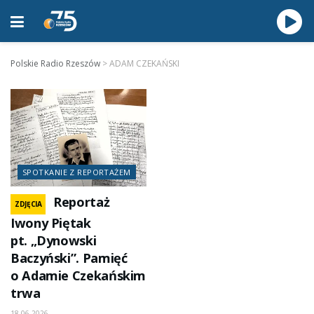
Polskie Radio Rzeszów
>
ADAM CZEKAŃSKI
SPOTKANIE Z REPORTAŻEM
Reportaż
ZDJĘCIA
Iwony Piętak
pt. „Dynowski
Baczyński”. Pamięć
o Adamie Czekańskim
trwa
18.06.2026