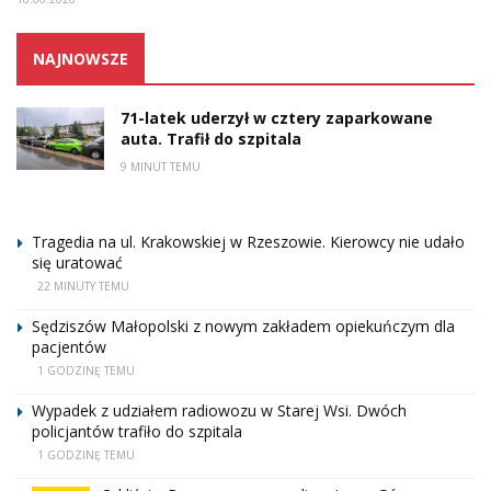
NAJNOWSZE
71-latek uderzył w cztery zaparkowane
auta. Trafił do szpitala
9 MINUT TEMU
Tragedia na ul. Krakowskiej w Rzeszowie. Kierowcy nie udało
się uratować
22 MINUTY TEMU
Sędziszów Małopolski z nowym zakładem opiekuńczym dla
pacjentów
1 GODZINĘ TEMU
Wypadek z udziałem radiowozu w Starej Wsi. Dwóch
policjantów trafiło do szpitala
1 GODZINĘ TEMU