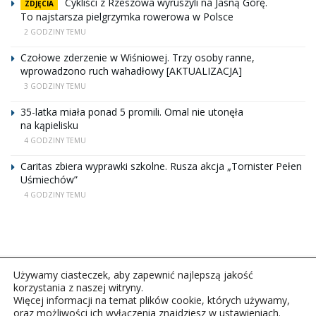
Cykliści z Rzeszowa wyruszyli na Jasną Górę.
ZDJĘCIA
To najstarsza pielgrzymka rowerowa w Polsce
2 GODZINY TEMU
Czołowe zderzenie w Wiśniowej. Trzy osoby ranne,
wprowadzono ruch wahadłowy [AKTUALIZACJA]
3 GODZINY TEMU
35-latka miała ponad 5 promili. Omal nie utonęła
na kąpielisku
4 GODZINY TEMU
Caritas zbiera wyprawki szkolne. Rusza akcja „Tornister Pełen
Uśmiechów”
4 GODZINY TEMU
Używamy ciasteczek, aby zapewnić najlepszą jakość
korzystania z naszej witryny.
Więcej informacji na temat plików cookie, których używamy,
oraz możliwości ich wyłączenia znajdziesz w ustawieniach.