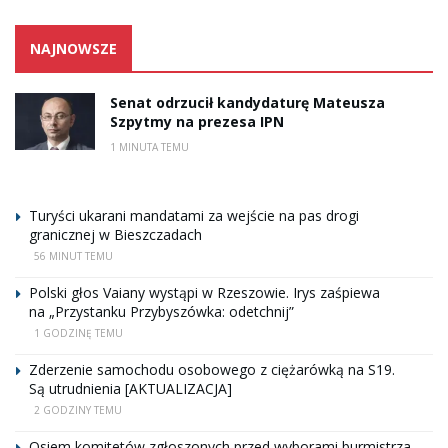
NAJNOWSZE
Senat odrzucił kandydaturę Mateusza
Szpytmy na prezesa IPN
1 MINUTA TEMU
Turyści ukarani mandatami za wejście na pas drogi
granicznej w Bieszczadach
56 MINUT TEMU
Polski głos Vaiany wystąpi w Rzeszowie. Irys zaśpiewa
na „Przystanku Przybyszówka: odetchnij”
1 GODZINĘ TEMU
Zderzenie samochodu osobowego z ciężarówką na S19.
Są utrudnienia [AKTUALIZACJA]
2 GODZINY TEMU
Osiem komitetów zgłoszonych przed wyborami burmistrza