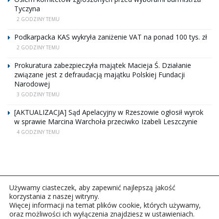
Tyczyna
2 GODZINY TEMU
Podkarpacka KAS wykryła zaniżenie VAT na ponad 100 tys. zł
2 GODZINY TEMU
Prokuratura zabezpieczyła majątek Macieja Ś. Działanie
związane jest z defraudacją majątku Polskiej Fundacji
Narodowej
3 GODZINY TEMU
[AKTUALIZACJA] Sąd Apelacyjny w Rzeszowie ogłosił wyrok
w sprawie Marcina Warchoła przeciwko Izabeli Leszczynie
4 GODZINY TEMU
Używamy ciasteczek, aby zapewnić najlepszą jakość
korzystania z naszej witryny.
Więcej informacji na temat plików cookie, których używamy,
oraz możliwości ich wyłączenia znajdziesz w ustawieniach.