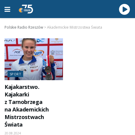
Polskie Radio Rzeszów
>
Akademickie Mistrzostwa Świata
SPORT
Kajakarstwo.
Kajakarki
z Tarnobrzega
na Akademickich
Mistrzostwach
Świata
20.08.2024