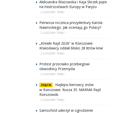
Aleksandra Błażowska i Kaja Skrzek piąte
na mistrzostwach Europy w Paryżu
2 GODZINY TEMU
Pierwsza rocznica prezydentury Karola
Nawrockiego. Jak oceniają go Polacy?
2 GODZINY TEMU
„Krewki Rajd 2026” w Rzeszowie.
Krwiodawcy oddali blisko 28 litrów krwi
2 GODZINY TEMU
Protest przeciwko przebiegowi
obwodnicy Przemyśla
2 GODZINY TEMU
Najlepsi kierowcy znów
ZDJĘCIA
w Rzeszowie. Rusza 35. MARMA Rajd
Rzeszowski
3 GODZINY TEMU
Samochód uderzył w ogrodzenie