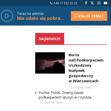
+48 17 222 22 22
Teraz na antenie
ZGŁOŚ TEMAT
Nie udało się pobrać tytułu.
NAJNOWSZE
Burze
nad Podkarpaciem.
Uszkodzony
budynek
gospodarczy
w Wierzawicach
1 GODZINĘ TEMU
Puchar Polski. Znamy rywali
podkarpackich drużyn w I rundzie
1 GODZINĘ TEMU