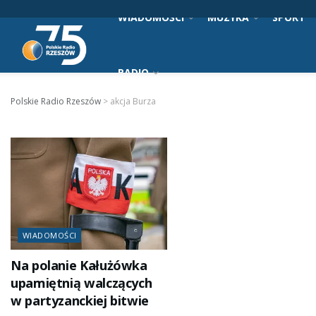
WIADOMOŚCI
MUZYKA
SPORT
RADIO
Polskie Radio Rzeszów
>
akcja Burza
WIADOMOŚCI
Na polanie Kałużówka
upamiętnią walczących
w partyzanckiej bitwie