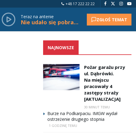
+48 17 222 22 22
Teraz na antenie
ZGŁOŚ TEMAT
Nie udało się pobrać tytułu.
NAJNOWSZE
Pożar garażu przy
ul. Dąbrówki.
Na miejscu
pracowały 4
zastępy straży
[AKTUALIZACJA]
30 MINUT TEMU
Burze na Podkarpaciu. IMGW wydał
ostrzeżenie drugiego stopnia
1 GODZINĘ TEMU