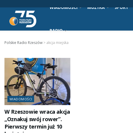
WIADOMOŚCI
MUZYKA
SPORT
RADIO
Polskie Radio Rzeszów
>
akcja miejska
WIADOMOŚCI
W Rzeszowie wraca akcja
„Oznakuj swój rower”.
Pierwszy termin już 10