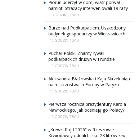
Piorun uderzył w dom, wiatr porwał
namiot. Strażacy interweniowali 19 razy
1 GODZINĘ TEMU
Burze nad Podkarpaciem. Uszkodzony
budynek gospodarczy w Wierzawicach
10 GODZIN TEMU
Puchar Polski. Znamy rywali
podkarpackich drużyn w I rundzie
10 GODZIN TEMU
Aleksandra Błażowska i Kaja Skrzek piąte
na mistrzostwach Europy w Paryżu
10 GODZIN TEMU
Pierwsza rocznica prezydentury Karola
Nawrockiego. Jak oceniają go Polacy?
10 GODZIN TEMU
„Krewki Rajd 2026” w Rzeszowie.
Krwiodawcy oddali blisko 28 litrów krwi