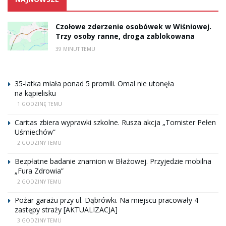
Czołowe zderzenie osobówek w Wiśniowej.
Trzy osoby ranne, droga zablokowana
39 MINUT TEMU
35-latka miała ponad 5 promili. Omal nie utonęła
na kąpielisku
1 GODZINĘ TEMU
Caritas zbiera wyprawki szkolne. Rusza akcja „Tornister Pełen
Uśmiechów”
2 GODZINY TEMU
Bezpłatne badanie znamion w Błażowej. Przyjedzie mobilna
„Fura Zdrowia”
2 GODZINY TEMU
Pożar garażu przy ul. Dąbrówki. Na miejscu pracowały 4
zastępy straży [AKTUALIZACJA]
3 GODZINY TEMU