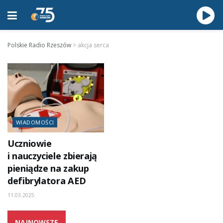
Polskie Radio Rzeszów
>
akcja serca
WIADOMOŚCI
Uczniowie
i nauczyciele zbierają
pieniądze na zakup
defibrylatora AED
11.03.2025
NAJNOWSZE