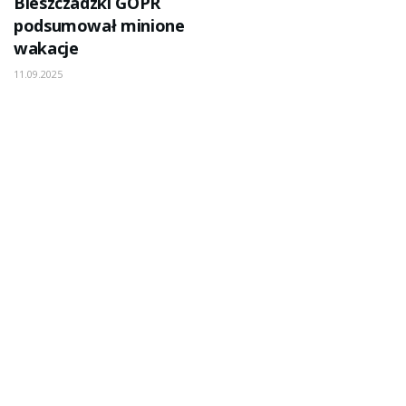
Bieszczadzki GOPR
podsumował minione
wakacje
11.09.2025