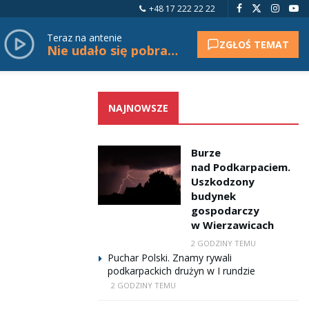
+48 17 222 22 22
Teraz na antenie
ZGŁOŚ TEMAT
Nie udało się pobrać tytułu.
NAJNOWSZE
Burze
nad Podkarpaciem.
Uszkodzony
budynek
gospodarczy
w Wierzawicach
2 GODZINY TEMU
Puchar Polski. Znamy rywali
podkarpackich drużyn w I rundzie
2 GODZINY TEMU