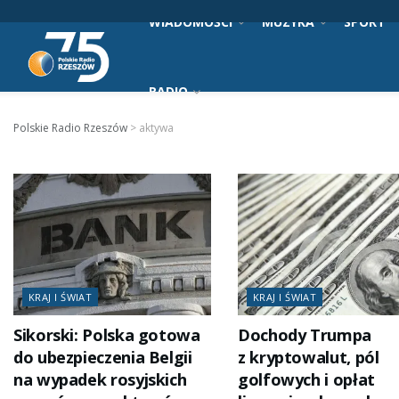
WIADOMOŚCI
MUZYKA
SPORT
RADIO
Polskie Radio Rzeszów
>
aktywa
KRAJ I ŚWIAT
KRAJ I ŚWIAT
Sikorski: Polska gotowa
Dochody Trumpa
do ubezpieczenia Belgii
z kryptowalut, pól
na wypadek rosyjskich
golfowych i opłat