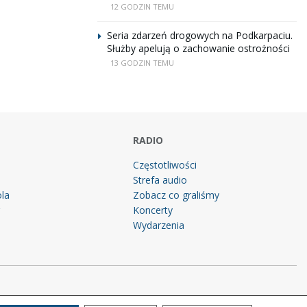
12 GODZIN TEMU
Seria zdarzeń drogowych na Podkarpaciu.
Służby apelują o zachowanie ostrożności
13 GODZIN TEMU
RADIO
Częstotliwości
Strefa audio
la
Zobacz co graliśmy
g
Koncerty
Wydarzenia