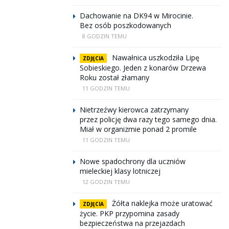
Dachowanie na DK94 w Mirocinie.
Bez osób poszkodowanych
8 GODZIN TEMU
Nawałnica uszkodziła Lipę
ZDJĘCIA
Sobieskiego. Jeden z konarów Drzewa
Roku został złamany
11 GODZIN TEMU
Nietrzeźwy kierowca zatrzymany
przez policję dwa razy tego samego dnia.
Miał w organizmie ponad 2 promile
11 GODZIN TEMU
Nowe spadochrony dla uczniów
mieleckiej klasy lotniczej
12 GODZIN TEMU
Żółta naklejka może uratować
ZDJĘCIA
życie. PKP przypomina zasady
bezpieczeństwa na przejazdach