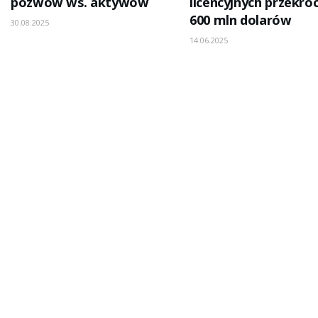
pozwów ws. aktywów
licencyjnych przekro
600 mln dolarów
30.08.2025
14.06.2025