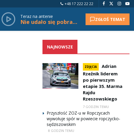
+48 17 222 22 22
Teraz na antenie
ZGŁOŚ TEMAT
Nie udało się pobrać tytułu.
NAJNOWSZE
Adrian
ZDJĘCIA
Rzeźnik liderem
po pierwszym
etapie 35. Marma
Rajdu
Rzeszowskiego
7 GODZIN TEMU
Przyszłość ZOZ-u w Ropczycach
wywołuje spór w powiecie ropczycko-
sędziszowskim
8 GODZIN TEMU