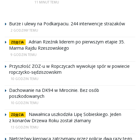
11 MINUT TEMU
Burze i ulewy na Podkarpaciu. 244 interwencje strażaków
2 GODZINY TEMU
Adrian Rzeźnik liderem po pierwszym etapie 35.
ZDJĘCIA
Marma Rajdu Rzeszowskiego
9 GODZIN TEMU
Przyszłość ZOZ-u w Ropczycach wywołuje spór w powiecie
ropczycko-sędziszowskim
10 GODZIN TEMU
Dachowanie na DK94 w Mirocinie. Bez osób
poszkodowanych
10 GODZIN TEMU
Nawałnica uszkodziła Lipę Sobieskiego. Jeden
ZDJĘCIA
z konarów Drzewa Roku został złamany
13 GODZIN TEMU
Nietrzeźwy kierowca zatrzymany przez policję dwa razy tego