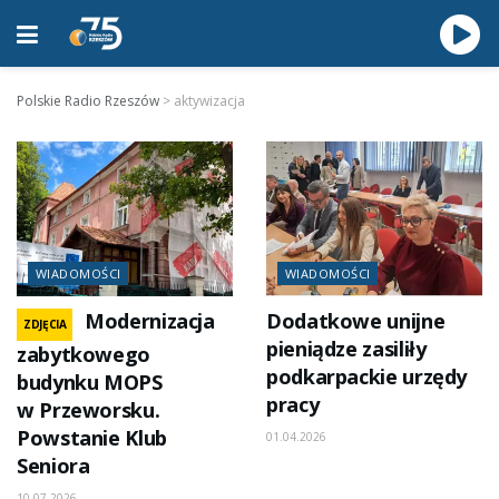
Polskie Radio Rzeszów
>
aktywizacja
WIADOMOŚCI
WIADOMOŚCI
Modernizacja
Dodatkowe unijne
ZDJĘCIA
pieniądze zasiliły
zabytkowego
podkarpackie urzędy
budynku MOPS
pracy
w Przeworsku.
Powstanie Klub
01.04.2026
Seniora
10.07.2026