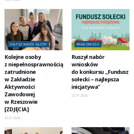
USŁYSZ NASZE GŁOSY
WIADOMOŚCI
Kolejne osoby
Ruszył nabór
z niepełnosprawnością
wniosków
zatrudnione
do konkursu „Fundusz
w Zakładzie
sołecki – najlepsza
Aktywności
inicjatywa”
Zawodowej
22.01.2026
w Rzeszowie
[ZDJĘCIA]
23.01.2026