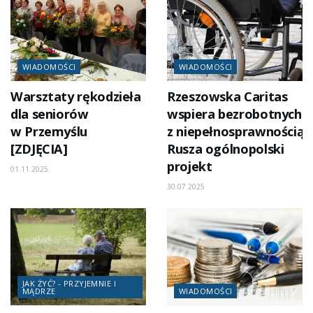
WIADOMOŚCI
WIADOMOŚCI
Warsztaty rękodzieła
Rzeszowska Caritas
dla seniorów
wspiera bezrobotnych
w Przemyślu
z niepełnosprawnością.
[ZDJĘCIA]
Rusza ogólnopolski
projekt
01.11.2025
30.07.2025
JAK ŻYĆ? - PRZYJEMNIE I
MĄDRZE
WIADOMOŚCI