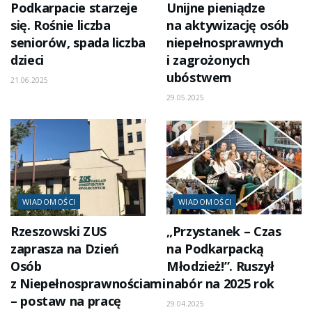
Podkarpacie starzeje
Unijne pieniądze
się. Rośnie liczba
na aktywizację osób
seniorów, spada liczba
niepełnosprawnych
dzieci
i zagrożonych
ubóstwem
21.06.2025
29.05.2025
WIADOMOŚCI
WIADOMOŚCI
Rzeszowski ZUS
„Przystanek – Czas
zaprasza na Dzień
na Podkarpacką
Osób
Młodzież!”. Ruszył
z Niepełnosprawnościami
nabór na 2025 rok
– postaw na pracę
29.04.2025