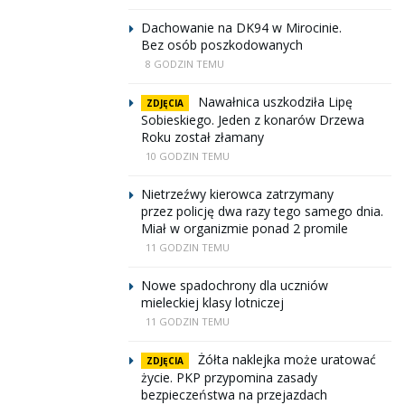
Dachowanie na DK94 w Mirocinie.
Bez osób poszkodowanych
8 GODZIN TEMU
Nawałnica uszkodziła Lipę
ZDJĘCIA
Sobieskiego. Jeden z konarów Drzewa
Roku został złamany
10 GODZIN TEMU
Nietrzeźwy kierowca zatrzymany
przez policję dwa razy tego samego dnia.
Miał w organizmie ponad 2 promile
11 GODZIN TEMU
Nowe spadochrony dla uczniów
mieleckiej klasy lotniczej
11 GODZIN TEMU
Żółta naklejka może uratować
ZDJĘCIA
życie. PKP przypomina zasady
bezpieczeństwa na przejazdach