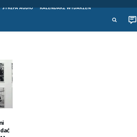
STREFA AUDIO
KALENDARZ WYDARZEŃ
ni
ądać