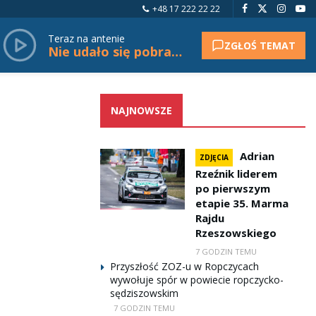
+48 17 222 22 22
Teraz na antenie
ZGŁOŚ TEMAT
Nie udało się pobrać tytułu.
NAJNOWSZE
Adrian
ZDJĘCIA
Rzeźnik liderem
po pierwszym
etapie 35. Marma
Rajdu
Rzeszowskiego
7 GODZIN TEMU
Przyszłość ZOZ-u w Ropczycach
wywołuje spór w powiecie ropczycko-
sędziszowskim
7 GODZIN TEMU