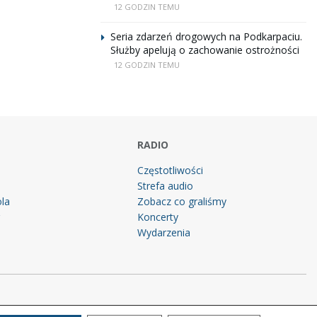
12 GODZIN TEMU
Seria zdarzeń drogowych na Podkarpaciu.
Służby apelują o zachowanie ostrożności
12 GODZIN TEMU
RADIO
Częstotliwości
Strefa audio
la
Zobacz co graliśmy
g
Koncerty
Wydarzenia