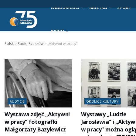
WIADOMOŚCI
MUZYKA
SPORT
RADIO
Polskie Radio Rzeszów
>
„Aktywni w pracy”
AUDYCJE
OKOLICE KULTURY
Wystawa zdjęć „Aktywni
Wystawy „Ludzie
w pracy” fotografki
Jarosławia” i „Aktyw
Małgorzaty Bazylewicz
w pracy” można ogl