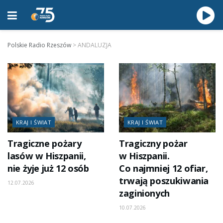
Polskie Radio Rzeszów
>
ANDALUZJA
KRAJ I ŚWIAT
KRAJ I ŚWIAT
Tragiczne pożary
Tragiczny pożar
lasów w Hiszpanii,
w Hiszpanii.
nie żyje już 12 osób
Co najmniej 12 ofiar,
trwają poszukiwania
12.07.2026
zaginionych
10.07.2026