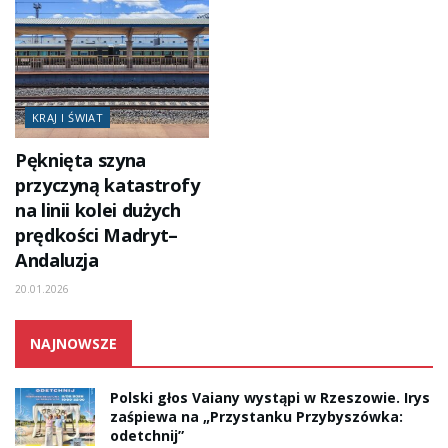
KRAJ I ŚWIAT
Pęknięta szyna
przyczyną katastrofy
na linii kolei dużych
prędkości Madryt–
Andaluzja
20.01.2026
NAJNOWSZE
Polski głos Vaiany wystąpi w Rzeszowie. Irys
zaśpiewa na „Przystanku Przybyszówka:
odetchnij”