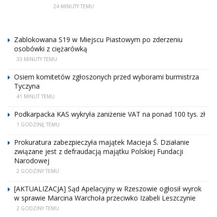
24 MINUTY TEMU
Zablokowana S19 w Miejscu Piastowym po zderzeniu
osobówki z ciężarówką
33 MINUTY TEMU
Osiem komitetów zgłoszonych przed wyborami burmistrza
Tyczyna
41 MINUT TEMU
Podkarpacka KAS wykryła zaniżenie VAT na ponad 100 tys. zł
1 GODZINĘ TEMU
Prokuratura zabezpieczyła majątek Macieja Ś. Działanie
związane jest z defraudacją majątku Polskiej Fundacji
Narodowej
2 GODZINY TEMU
[AKTUALIZACJA] Sąd Apelacyjny w Rzeszowie ogłosił wyrok
w sprawie Marcina Warchoła przeciwko Izabeli Leszczynie
2 GODZINY TEMU