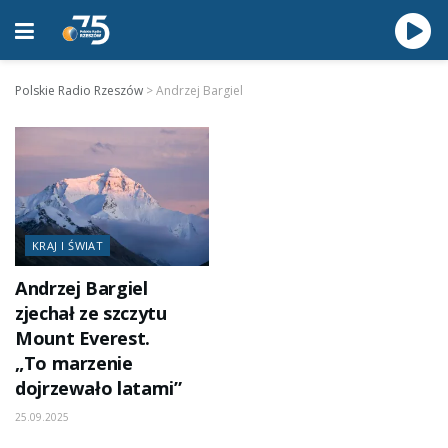
Polskie Radio Rzeszów
>
Andrzej Bargiel
KRAJ I ŚWIAT
Andrzej Bargiel
zjechał ze szczytu
Mount Everest.
„To marzenie
dojrzewało latami”
25.09.2025