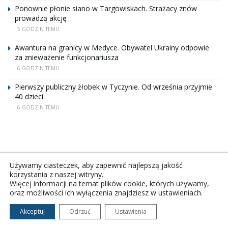
Ponownie płonie siano w Targowiskach. Strażacy znów
prowadzą akcję
5 GODZIN TEMU
Awantura na granicy w Medyce. Obywatel Ukrainy odpowie
za znieważenie funkcjonariusza
6 GODZIN TEMU
Pierwszy publiczny żłobek w Tyczynie. Od września przyjmie
40 dzieci
6 GODZIN TEMU
Używamy ciasteczek, aby zapewnić najlepszą jakość
korzystania z naszej witryny.
Więcej informacji na temat plików cookie, których używamy,
oraz możliwości ich wyłączenia znajdziesz w ustawieniach.
Copyright © 2026Polskie Radio Rzeszów S.A. w likwidacj.
Wszelkie prawa zastrzeżone.
Akceptuj
Odrzuć
Ustawienia