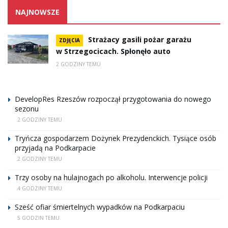
NAJNOWSZE
Strażacy gasili pożar garażu
ZDJĘCIA
w Strzegocicach. Spłonęło auto
2 GODZINY TEMU
DevelopRes Rzeszów rozpoczął przygotowania do nowego
sezonu
2 GODZINY TEMU
Tryńcza gospodarzem Dożynek Prezydenckich. Tysiące osób
przyjadą na Podkarpacie
2 GODZINY TEMU
Trzy osoby na hulajnogach po alkoholu. Interwencje policji
4 GODZINY TEMU
Sześć ofiar śmiertelnych wypadków na Podkarpaciu
5 GODZIN TEMU