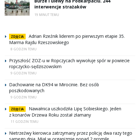
Burze i ulewy na Podkarpaciu. 244
interwencje strażaków
19 MINUT TEMU
Adrian Rzeźnik liderem po pierwszym etapie 35.
ZDJĘCIA
Marma Rajdu Rzeszowskiego
8 GODZIN TEMU
Przyszłość ZOZ-u w Ropczycach wywołuje spór w powiecie
ropczycko-sędziszowskim
9 GODZIN TEMU
Dachowanie na DK94 w Mirocinie. Bez osób
poszkodowanych
9 GODZIN TEMU
Nawałnica uszkodziła Lipę Sobieskiego. Jeden
ZDJĘCIA
z konarów Drzewa Roku został złamany
11 GODZIN TEMU
Nietrzeźwy kierowca zatrzymany przez policję dwa razy tego
samego dnia. Miał w organizmie ponad 2 promile