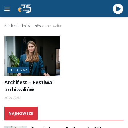
Polskie Radio Rzeszów
>
archiwalia
TU I TERAZ
Archifest – Festiwal
archiwaliów
28.05.2026
NAJNOWSZE