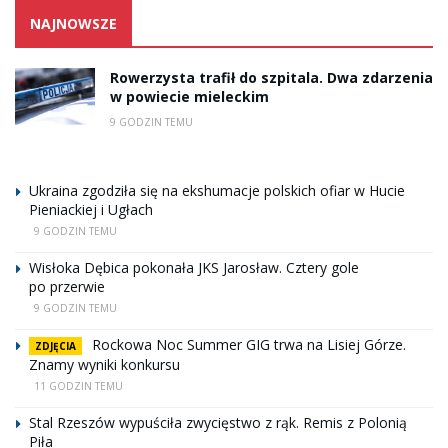
NAJNOWSZE
Rowerzysta trafił do szpitala. Dwa zdarzenia
w powiecie mieleckim
9 GODZIN TEMU
Ukraina zgodziła się na ekshumacje polskich ofiar w Hucie
Pieniackiej i Ugłach
9 GODZIN TEMU
Wisłoka Dębica pokonała JKS Jarosław. Cztery gole
po przerwie
9 GODZIN TEMU
Rockowa Noc Summer GIG trwa na Lisiej Górze.
ZDJĘCIA
Znamy wyniki konkursu
11 GODZIN TEMU
Stal Rzeszów wypuściła zwycięstwo z rąk. Remis z Polonią
Piła