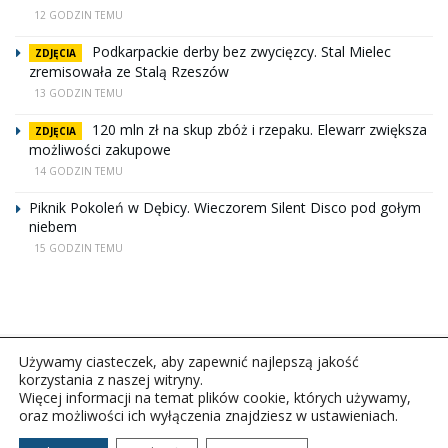
12 GODZIN TEMU
Podkarpackie derby bez zwycięzcy. Stal Mielec
ZDJĘCIA
zremisowała ze Stalą Rzeszów
13 GODZIN TEMU
120 mln zł na skup zbóż i rzepaku. Elewarr zwiększa
ZDJĘCIA
możliwości zakupowe
14 GODZIN TEMU
Piknik Pokoleń w Dębicy. Wieczorem Silent Disco pod gołym
niebem
15 GODZIN TEMU
Używamy ciasteczek, aby zapewnić najlepszą jakość
korzystania z naszej witryny.
Więcej informacji na temat plików cookie, których używamy,
oraz możliwości ich wyłączenia znajdziesz w ustawieniach.
Copyright © 2026Polskie Radio Rzeszów S.A. w likwidacj.