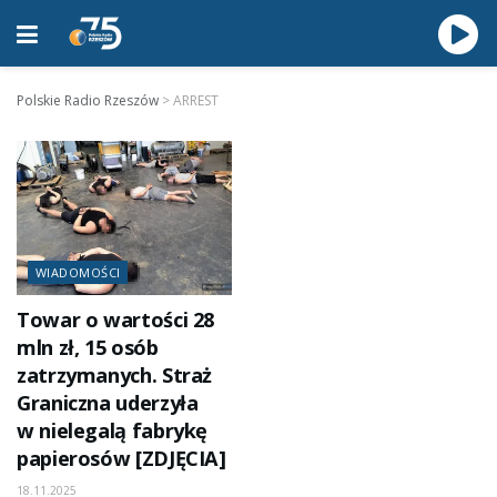
Polskie Radio Rzeszów
>
ARREST
WIADOMOŚCI
Towar o wartości 28
mln zł, 15 osób
zatrzymanych. Straż
Graniczna uderzyła
w nielegalą fabrykę
papierosów [ZDJĘCIA]
18.11.2025