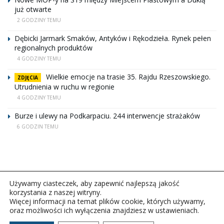
już otwarte
2 GODZINY TEMU
Dębicki Jarmark Smaków, Antyków i Rękodzieła. Rynek pełen
regionalnych produktów
4 GODZINY TEMU
Wielkie emocje na trasie 35. Rajdu Rzeszowskiego.
ZDJĘCIA
Utrudnienia w ruchu w regionie
4 GODZINY TEMU
Burze i ulewy na Podkarpaciu. 244 interwencje strażaków
6 GODZIN TEMU
Używamy ciasteczek, aby zapewnić najlepszą jakość
korzystania z naszej witryny.
Więcej informacji na temat plików cookie, których używamy,
oraz możliwości ich wyłączenia znajdziesz w ustawieniach.
Copyright © 2026Polskie Radio Rzeszów S.A. w likwidacj.