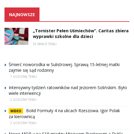
NAJNOWSZE
„Tornister Pełen Uśmiechów”. Caritas zbiera
wyprawki szkolne dla dzieci
55 MINUT TEMU
Śmierć noworodka w Sulistrowej. Sprawą 15-letniej matki
zajmie się sąd rodzinny
1 GODZINĘ TEMU
Intensywny tydzień ratowników nad Jeziorem Solińskim. Było
wiele interwencji
2 GODZINY TEMU
Bolid Formuły 4 na ulicach Rzeszowa. Igor Polak
WIDEO
za kierownicą
2 GODZINY TEMU
Nowe MOP-y na S19 między Miejscem Piastowym a Duklą