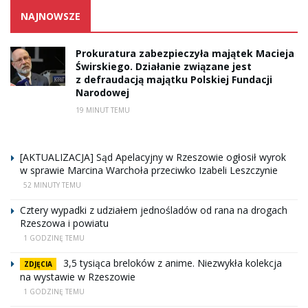
NAJNOWSZE
Prokuratura zabezpieczyła majątek Macieja
Świrskiego. Działanie związane jest
z defraudacją majątku Polskiej Fundacji
Narodowej
19 MINUT TEMU
[AKTUALIZACJA] Sąd Apelacyjny w Rzeszowie ogłosił wyrok
w sprawie Marcina Warchoła przeciwko Izabeli Leszczynie
52 MINUTY TEMU
Cztery wypadki z udziałem jednośladów od rana na drogach
Rzeszowa i powiatu
1 GODZINĘ TEMU
3,5 tysiąca breloków z anime. Niezwykła kolekcja
ZDJĘCIA
na wystawie w Rzeszowie
1 GODZINĘ TEMU