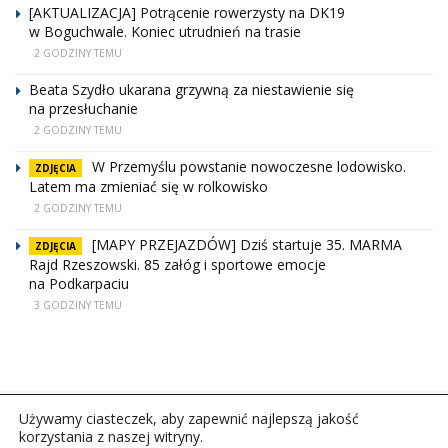
[AKTUALIZACJA] Potrącenie rowerzysty na DK19
w Boguchwale. Koniec utrudnień na trasie
2 GODZINY TEMU
Beata Szydło ukarana grzywną za niestawienie się
na przesłuchanie
2 GODZINY TEMU
W Przemyślu powstanie nowoczesne lodowisko.
ZDJĘCIA
Latem ma zmieniać się w rolkowisko
2 GODZINY TEMU
[MAPY PRZEJAZDÓW] Dziś startuje 35. MARMA
ZDJĘCIA
Rajd Rzeszowski. 85 załóg i sportowe emocje
na Podkarpaciu
3 GODZINY TEMU
Używamy ciasteczek, aby zapewnić najlepszą jakość
korzystania z naszej witryny.