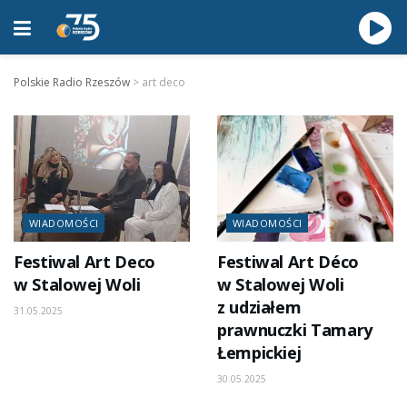
Polskie Radio Rzeszów
>
art deco
WIADOMOŚCI
WIADOMOŚCI
Festiwal Art Deco
Festiwal Art Déco
w Stalowej Woli
w Stalowej Woli
z udziałem
31.05.2025
prawnuczki Tamary
Łempickiej
30.05.2025