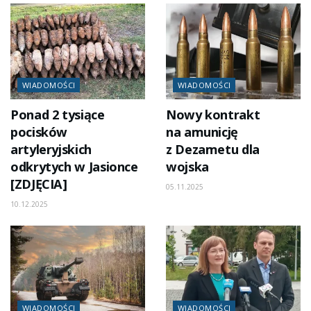
WIADOMOŚCI
WIADOMOŚCI
Ponad 2 tysiące
Nowy kontrakt
pocisków
na amunicję
artyleryjskich
z Dezametu dla
odkrytych w Jasionce
wojska
[ZDJĘCIA]
05.11.2025
10.12.2025
WIADOMOŚCI
WIADOMOŚCI