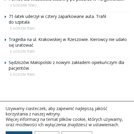
3 GODZINY TEMU
71-latek uderzył w cztery zaparkowane auta. Trafił
do szpitala
5 GODZIN TEMU
Tragedia na ul. Krakowskiej w Rzeszowie. Kierowcy nie udało
się uratować
6 GODZIN TEMU
Sędziszów Małopolski z nowym zakładem opiekuńczym dla
pacjentów
6 GODZIN TEMU
Używamy ciasteczek, aby zapewnić najlepszą jakość
korzystania z naszej witryny.
Więcej informacji na temat plików cookie, których używamy,
oraz możliwości ich wyłączenia znajdziesz w ustawieniach.
Copyright © 2026Polskie Radio Rzeszów S.A. w likwidacj.