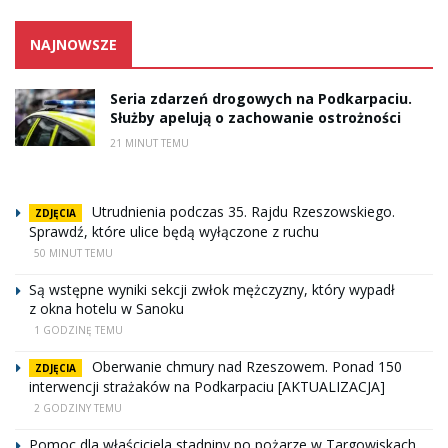
NAJNOWSZE
Seria zdarzeń drogowych na Podkarpaciu.
Służby apelują o zachowanie ostrożności
21 MINUT TEMU
Utrudnienia podczas 35. Rajdu Rzeszowskiego.
ZDJĘCIA
Sprawdź, które ulice będą wyłączone z ruchu
50 MINUT TEMU
Są wstępne wyniki sekcji zwłok mężczyzny, który wypadł
z okna hotelu w Sanoku
1 GODZINĘ TEMU
Oberwanie chmury nad Rzeszowem. Ponad 150
ZDJĘCIA
interwencji strażaków na Podkarpaciu [AKTUALIZACJA]
2 GODZINY TEMU
Pomoc dla właściciela stadniny po pożarze w Targowiskach