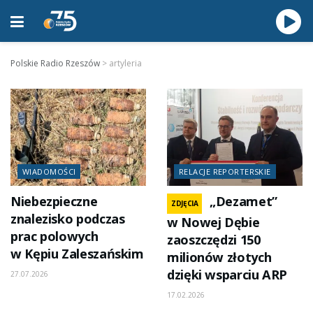
Polskie Radio Rzeszów
>
artyleria
WIADOMOŚCI
RELACJE REPORTERSKIE
Niebezpieczne
„Dezamet”
ZDJĘCIA
znalezisko podczas
w Nowej Dębie
prac polowych
zaoszczędzi 150
w Kępiu Zaleszańskim
milionów złotych
dzięki wsparciu ARP
27.07.2026
17.02.2026