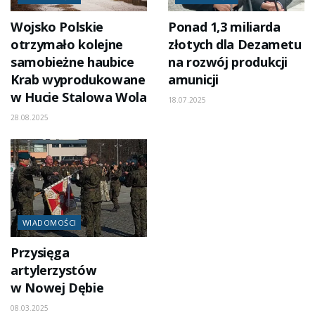
Wojsko Polskie
Ponad 1,3 miliarda
otrzymało kolejne
złotych dla Dezametu
samobieżne haubice
na rozwój produkcji
Krab wyprodukowane
amunicji
w Hucie Stalowa Wola
18.07.2025
28.08.2025
WIADOMOŚCI
Przysięga
artylerzystów
w Nowej Dębie
08.03.2025