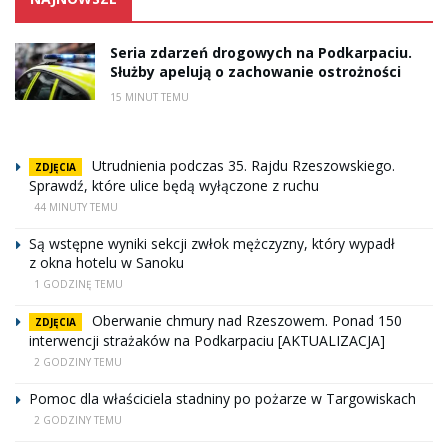
Seria zdarzeń drogowych na Podkarpaciu.
Służby apelują o zachowanie ostrożności
15 MINUT TEMU
Utrudnienia podczas 35. Rajdu Rzeszowskiego.
ZDJĘCIA
Sprawdź, które ulice będą wyłączone z ruchu
44 MINUTY TEMU
Są wstępne wyniki sekcji zwłok mężczyzny, który wypadł
z okna hotelu w Sanoku
1 GODZINĘ TEMU
Oberwanie chmury nad Rzeszowem. Ponad 150
ZDJĘCIA
interwencji strażaków na Podkarpaciu [AKTUALIZACJA]
2 GODZINY TEMU
Pomoc dla właściciela stadniny po pożarze w Targowiskach
2 GODZINY TEMU