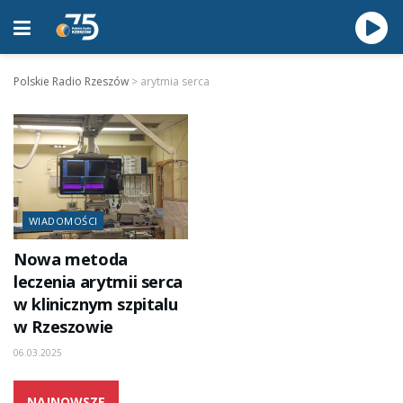
Polskie Radio Rzeszów
>
arytmia serca
WIADOMOŚCI
Nowa metoda
leczenia arytmii serca
w klinicznym szpitalu
w Rzeszowie
06.03.2025
NAJNOWSZE