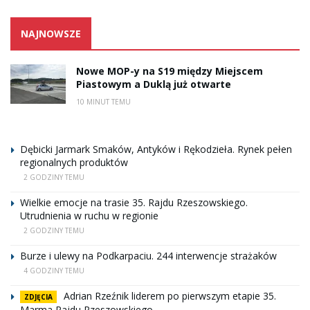
NAJNOWSZE
Nowe MOP-y na S19 między Miejscem
Piastowym a Duklą już otwarte
10 MINUT TEMU
Dębicki Jarmark Smaków, Antyków i Rękodzieła. Rynek pełen
regionalnych produktów
2 GODZINY TEMU
Wielkie emocje na trasie 35. Rajdu Rzeszowskiego.
Utrudnienia w ruchu w regionie
2 GODZINY TEMU
Burze i ulewy na Podkarpaciu. 244 interwencje strażaków
4 GODZINY TEMU
Adrian Rzeźnik liderem po pierwszym etapie 35.
ZDJĘCIA
Marma Rajdu Rzeszowskiego