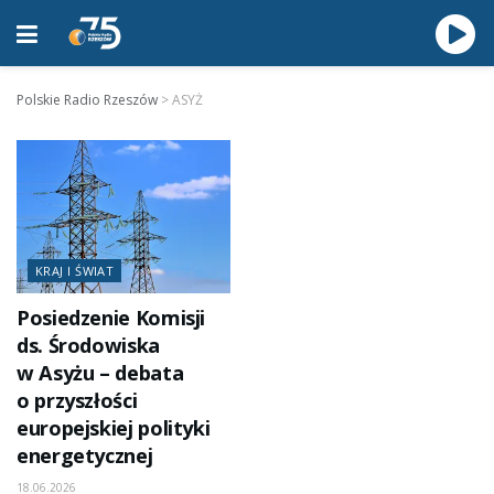
Polskie Radio Rzeszów
>
ASYŻ
KRAJ I ŚWIAT
Posiedzenie Komisji
ds. Środowiska
w Asyżu – debata
o przyszłości
europejskiej polityki
energetycznej
18.06.2026