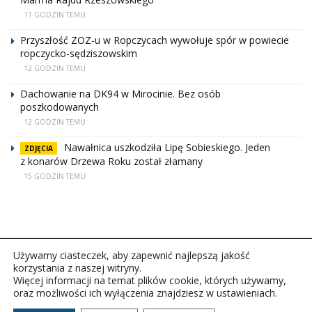
11 GODZIN TEMU
Przyszłość ZOZ-u w Ropczycach wywołuje spór w powiecie
ropczycko-sędziszowskim
12 GODZIN TEMU
Dachowanie na DK94 w Mirocinie. Bez osób
poszkodowanych
12 GODZIN TEMU
Nawałnica uszkodziła Lipę Sobieskiego. Jeden
ZDJĘCIA
z konarów Drzewa Roku został złamany
15 GODZIN TEMU
Używamy ciasteczek, aby zapewnić najlepszą jakość
korzystania z naszej witryny.
Więcej informacji na temat plików cookie, których używamy,
oraz możliwości ich wyłączenia znajdziesz w ustawieniach.
Copyright © 2026Polskie Radio Rzeszów S.A. w likwidacj.