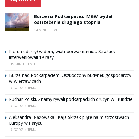
Burze na Podkarpaciu. IMGW wydał
ostrzeżenie drugiego stopnia
14 MINUT TEMU
Piorun uderzył w dom, wiatr porwał namiot. Strażacy
interweniowali 19 razy
19 MINUT TEMU
Burze nad Podkarpaciem. Uszkodzony budynek gospodarczy
w Wierzawicach
9 GODZIN TEMU
Puchar Polski. Znamy rywali podkarpackich drużyn w I rundzie
9 GODZIN TEMU
Aleksandra Błażowska i Kaja Skrzek piąte na mistrzostwach
Europy w Paryżu
9 GODZIN TEMU