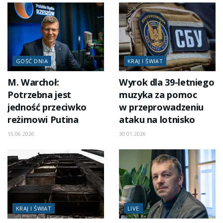
GOŚĆ DNIA
KRAJ I ŚWIAT
M. Warchoł:
Wyrok dla 39-letniego
Potrzebna jest
muzyka za pomoc
jedność przeciwko
w przeprowadzeniu
reżimowi Putina
ataku na lotnisko
15.06.2026
30.01.2026
KRAJ I ŚWIAT
LIVE