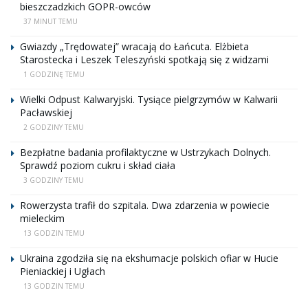
bieszczadzkich GOPR-owców
37 MINUT TEMU
Gwiazdy „Trędowatej” wracają do Łańcuta. Elżbieta
Starostecka i Leszek Teleszyński spotkają się z widzami
1 GODZINĘ TEMU
Wielki Odpust Kalwaryjski. Tysiące pielgrzymów w Kalwarii
Pacławskiej
2 GODZINY TEMU
Bezpłatne badania profilaktyczne w Ustrzykach Dolnych.
Sprawdź poziom cukru i skład ciała
3 GODZINY TEMU
Rowerzysta trafił do szpitala. Dwa zdarzenia w powiecie
mieleckim
13 GODZIN TEMU
Ukraina zgodziła się na ekshumacje polskich ofiar w Hucie
Pieniackiej i Ugłach
13 GODZIN TEMU