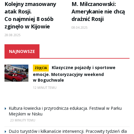
Kolejny zmasowany
M. Milczanowski:
atak Rosji.
Amerykanie nie chcą
Co najmniej 8 osób
drażnić Rosji
zginęło w Kijowie
08.04.2025
28.08.2025
NAJNOWSZE
Klasyczne pojazdy i sportowe
ZDJĘCIA
emocje. Motoryzacyjny weekend
w Boguchwale
12 MINUT TEMU
Kultura łowiecka i przyrodnicza edukacja. Festiwal w Parku
Miejskim w Nisku
23 MINUTY TEMU
Dużo turystów i kilkanaście interwencji. Pracowity tydzień dla