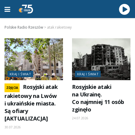
Polskie Radio Rzeszów
>
atak rakietowy
KRAJ I ŚWIAT
KRAJ I ŚWIAT
Rosyjski atak
Rosyjskie ataki
ZDJĘCIA
na Ukrainę.
rakietowy na Lwów
Co najmniej 11 osób
i ukraińskie miasta.
zginęło
Są ofiary
[AKTUALIZACJA]
24.07.2026
30.07.2026