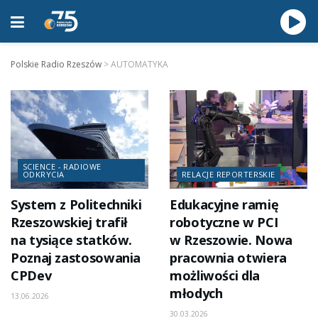
Polskie Radio Rzeszów
>
AUTOMATYKA
SCIENCE - RADIOWE
ODKRYCIA
RELACJE REPORTERSKIE
System z Politechniki
Edukacyjne ramię
Rzeszowskiej trafił
robotyczne w PCI
na tysiące statków.
w Rzeszowie. Nowa
Poznaj zastosowania
pracownia otwiera
CPDev
możliwości dla
młodych
13.06.2026
30.03.2026