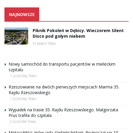
NAJNOWSZE
Piknik Pokoleń w Dębicy. Wieczorem Silent
Disco pod gołym niebem
57 MINUT TEMU
Nowy samochód do transportu pacjentów w mieleckim
szpitalu
1 GODZINĘ TEMU
Rzeszowianie na dwóch pierwszych miejscach Marma 35.
Rajdu Rzeszowskiego
1 GODZINĘ TEMU
Wypadek na trasie 35. Rajdu Rzeszowskiego. Małgorzata
Prus trafiła do szpitala
2 GODZINY TEMU
Motocykliści znów jadą śladami historii. Rozpoczął się 10.