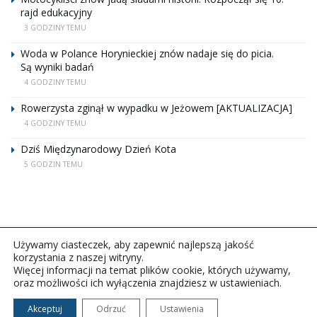
rajd edukacyjny
3 GODZINY TEMU
Woda w Polance Horynieckiej znów nadaje się do picia.
Są wyniki badań
4 GODZINY TEMU
Rowerzysta zginął w wypadku w Jeżowem [AKTUALIZACJA]
4 GODZINY TEMU
Dziś Międzynarodowy Dzień Kota
5 GODZIN TEMU
Używamy ciasteczek, aby zapewnić najlepszą jakość
korzystania z naszej witryny.
Więcej informacji na temat plików cookie, których używamy,
oraz możliwości ich wyłączenia znajdziesz w ustawieniach.
Copyright © 2026Polskie Radio Rzeszów S.A. w likwidacj.
Wszelkie prawa zastrzeżone.
Akceptuj
Odrzuć
Ustawienia