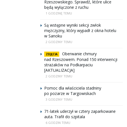
Rzeszowskiego. Sprawdź, które ulice
będą wyłączone z ruchu
1 GODZINĘ TEMU
Są wstępne wyniki sekcji zwłok
mężczyzny, który wypadł z okna hotelu
w Sanoku
2 GODZINY TEMU
Oberwanie chmury
ZDJĘCIA
nad Rzeszowem. Ponad 150 interwencji
strażaków na Podkarpaciu
[AKTUALIZACJA]
2 GODZINY TEMU
Pomoc dla właściciela stadniny
po pożarze w Targowiskach
3 GODZINY TEMU
71-latek uderzył w cztery zaparkowane
auta. Trafił do szpitala
6 GODZIN TEMU