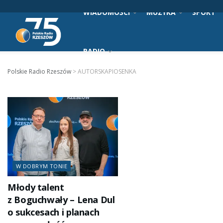
WIADOMOŚCI
MUZYKA
SPORT
RADIO
Polskie Radio Rzeszów
>
AUTORSKAPIOSENKA
W DOBRYM TONIE
Młody talent
z Boguchwały – Lena Dul
o sukcesach i planach