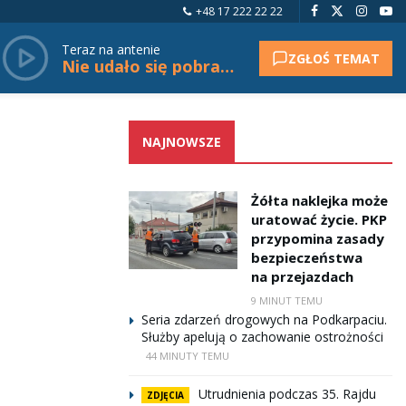
+48 17 222 22 22
Teraz na antenie
ZGŁOŚ TEMAT
Nie udało się pobrać tytułu.
NAJNOWSZE
Żółta naklejka może
uratować życie. PKP
przypomina zasady
bezpieczeństwa
na przejazdach
9 MINUT TEMU
Seria zdarzeń drogowych na Podkarpaciu.
Służby apelują o zachowanie ostrożności
44 MINUTY TEMU
Utrudnienia podczas 35. Rajdu
ZDJĘCIA