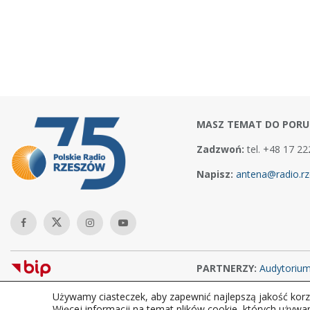
MASZ TEMAT DO PORU
Zadzwoń:
tel. +48 17 22
Napisz:
antena@radio.rz
PARTNERZY:
Audytoriu
Używamy ciasteczek, aby zapewnić najlepszą jakość korzy
Copyright © 2026Polskie Radio Rzeszów S.A. w likwidacj. Wszelkie
Więcej informacji na temat plików cookie, których używa