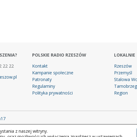
SZENIA?
POLSKIE RADIO RZESZÓW
LOKALNIE
2 22 22
Kontakt
Rzeszów
Kampanie społeczne
Przemyśl
eszow.pl
Patronaty
Stalowa Wo
Regulaminy
Tarnobrze
Polityka prywatności
Region
m17
stania z naszej witryny.
 prawa zastrzeżone.
my, oraz możliwości ich wyłączenia znajdziesz w ustawieniach.