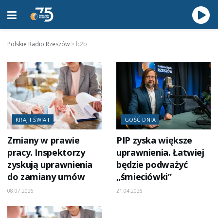
Polskie Radio Rzeszów
>
b2b
KRAJ I ŚWIAT
GOŚĆ DNIA
Zmiany w prawie
PIP zyska większe
pracy. Inspektorzy
uprawnienia. Łatwiej
zyskują uprawnienia
będzie podważyć
do zamiany umów
„śmieciówki”
08.07.2026
21.04.2026