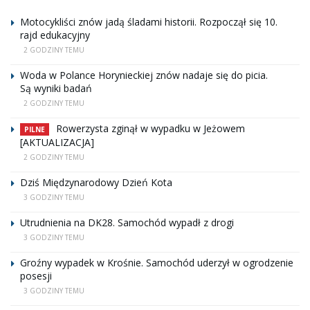
Motocykliści znów jadą śladami historii. Rozpoczął się 10.
rajd edukacyjny
2 GODZINY TEMU
Woda w Polance Horynieckiej znów nadaje się do picia.
Są wyniki badań
2 GODZINY TEMU
Rowerzysta zginął w wypadku w Jeżowem
PILNE
[AKTUALIZACJA]
2 GODZINY TEMU
Dziś Międzynarodowy Dzień Kota
3 GODZINY TEMU
Utrudnienia na DK28. Samochód wypadł z drogi
3 GODZINY TEMU
Groźny wypadek w Krośnie. Samochód uderzył w ogrodzenie
posesji
3 GODZINY TEMU