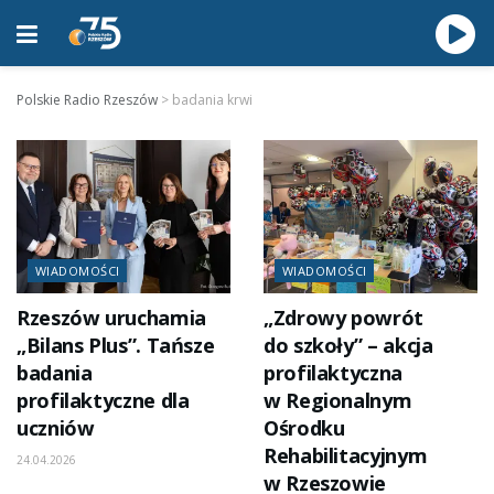
Polskie Radio Rzeszów
>
badania krwi
WIADOMOŚCI
WIADOMOŚCI
Rzeszów uruchamia
„Zdrowy powrót
„Bilans Plus”. Tańsze
do szkoły” – akcja
badania
profilaktyczna
profilaktyczne dla
w Regionalnym
uczniów
Ośrodku
Rehabilitacyjnym
24.04.2026
w Rzeszowie