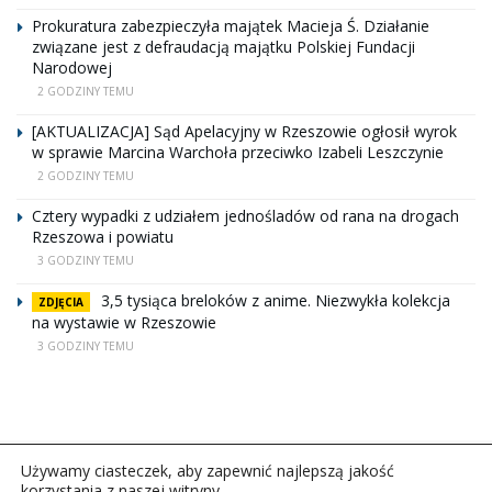
Prokuratura zabezpieczyła majątek Macieja Ś. Działanie
związane jest z defraudacją majątku Polskiej Fundacji
Narodowej
2 GODZINY TEMU
[AKTUALIZACJA] Sąd Apelacyjny w Rzeszowie ogłosił wyrok
w sprawie Marcina Warchoła przeciwko Izabeli Leszczynie
2 GODZINY TEMU
Cztery wypadki z udziałem jednośladów od rana na drogach
Rzeszowa i powiatu
3 GODZINY TEMU
3,5 tysiąca breloków z anime. Niezwykła kolekcja
ZDJĘCIA
na wystawie w Rzeszowie
3 GODZINY TEMU
Używamy ciasteczek, aby zapewnić najlepszą jakość
korzystania z naszej witryny.