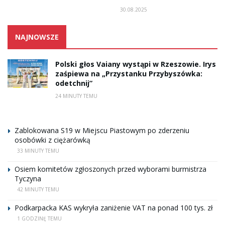
30.08.2025
NAJNOWSZE
Polski głos Vaiany wystąpi w Rzeszowie. Irys
zaśpiewa na „Przystanku Przybyszówka:
odetchnij”
24 MINUTY TEMU
Zablokowana S19 w Miejscu Piastowym po zderzeniu
osobówki z ciężarówką
33 MINUTY TEMU
Osiem komitetów zgłoszonych przed wyborami burmistrza
Tyczyna
42 MINUTY TEMU
Podkarpacka KAS wykryła zaniżenie VAT na ponad 100 tys. zł
1 GODZINĘ TEMU