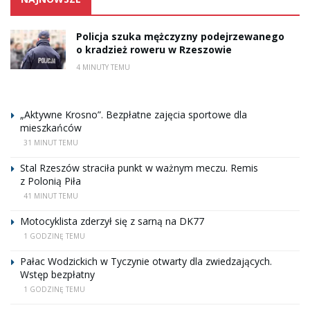
Policja szuka mężczyzny podejrzewanego
o kradzież roweru w Rzeszowie
4 MINUTY TEMU
„Aktywne Krosno”. Bezpłatne zajęcia sportowe dla
mieszkańców
31 MINUT TEMU
Stal Rzeszów straciła punkt w ważnym meczu. Remis
z Polonią Piła
41 MINUT TEMU
Motocyklista zderzył się z sarną na DK77
1 GODZINĘ TEMU
Pałac Wodzickich w Tyczynie otwarty dla zwiedzających.
Wstęp bezpłatny
1 GODZINĘ TEMU