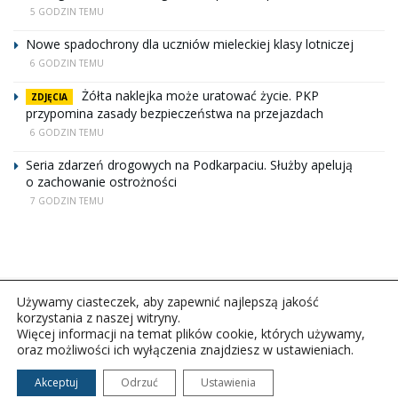
5 GODZIN TEMU
Nowe spadochrony dla uczniów mieleckiej klasy lotniczej
6 GODZIN TEMU
Żółta naklejka może uratować życie. PKP
ZDJĘCIA
przypomina zasady bezpieczeństwa na przejazdach
6 GODZIN TEMU
Seria zdarzeń drogowych na Podkarpaciu. Służby apelują
o zachowanie ostrożności
7 GODZIN TEMU
Używamy ciasteczek, aby zapewnić najlepszą jakość
korzystania z naszej witryny.
Więcej informacji na temat plików cookie, których używamy,
oraz możliwości ich wyłączenia znajdziesz w ustawieniach.
Copyright © 2026Polskie Radio Rzeszów S.A. w likwidacj.
Wszelkie prawa zastrzeżone.
Akceptuj
Odrzuć
Ustawienia