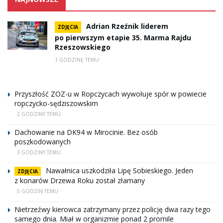
Adrian Rzeźnik liderem
ZDJĘCIA
po pierwszym etapie 35. Marma Rajdu
Rzeszowskiego
1 GODZINĘ TEMU
Przyszłość ZOZ-u w Ropczycach wywołuje spór w powiecie
ropczycko-sędziszowskim
2 GODZINY TEMU
Dachowanie na DK94 w Mirocinie. Bez osób
poszkodowanych
3 GODZINY TEMU
Nawałnica uszkodziła Lipę Sobieskiego. Jeden
ZDJĘCIA
z konarów Drzewa Roku został złamany
5 GODZIN TEMU
Nietrzeźwy kierowca zatrzymany przez policję dwa razy tego
samego dnia. Miał w organizmie ponad 2 promile