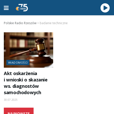
Polskie Radio Rzeszów
>
badanie techniczne
WIADOMOŚCI
Akt oskarżenia
i wnioski o skazanie
ws. diagnostów
samochodowych
30.07.2025
NAJNOWSZE