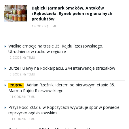
Dębicki Jarmark Smaków, Antyków
i Rękodzieła. Rynek pełen regionalnych
produktów
1 GODZINĘ TEMU
Wielkie emocje na trasie 35. Rajdu Rzeszowskiego.
Utrudnienia w ruchu w regionie
2 GODZINY TEMU
Burze i ulewy na Podkarpaciu. 244 interwencje strażaków
3 GODZINY TEMU
Adrian Rzeźnik liderem po pierwszym etapie 35.
ZDJĘCIA
Marma Rajdu Rzeszowskiego
11 GODZIN TEMU
Przyszłość ZOZ-u w Ropczycach wywołuje spór w powiecie
ropczycko-sędziszowskim
11 GODZIN TEMU