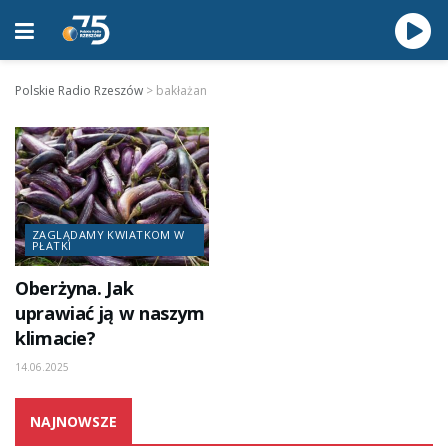
Polskie Radio Rzeszów
>
bakłażan
ZAGLĄDAMY KWIATKOM W
PŁATKI
Oberżyna. Jak
uprawiać ją w naszym
klimacie?
14.06.2025
NAJNOWSZE