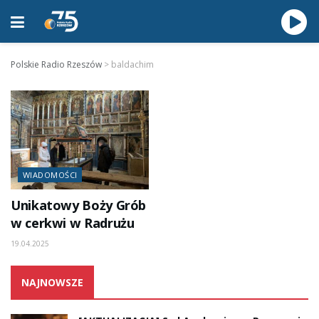
Polskie Radio Rzeszów
>
baldachim
WIADOMOŚCI
Unikatowy Boży Grób
w cerkwi w Radrużu
19.04.2025
NAJNOWSZE