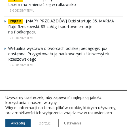
Latem ma zmieniać się w rolkowisko
2 GODZINY TEMU
[MAPY PRZEJAZDÓW] Dziś startuje 35. MARMA
ZDJĘCIA
Rajd Rzeszowski. 85 załóg i sportowe emocje
na Podkarpaciu
2 GODZINY TEMU
Wirtualna wystawa o twórcach polskiej pedagogiki już
dostępna. Przygotowała ją naukowczyni z Uniwersytetu
Rzeszowskiego
3 GODZINY TEMU
Używamy ciasteczek, aby zapewnić najlepszą jakość
korzystania z naszej witryny.
Więcej informacji na temat plików cookie, których używamy,
oraz możliwości ich wyłączenia znajdziesz w ustawieniach.
Copyright © 2026Polskie Radio Rzeszów S.A. w likwidacj.
Wszelkie prawa zastrzeżone.
Akceptuj
Odrzuć
Ustawienia