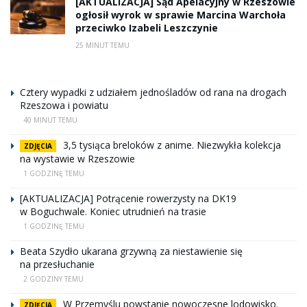
[AKTUALIZACJA] Sąd Apelacyjny w Rzeszowie
ogłosił wyrok w sprawie Marcina Warchoła
przeciwko Izabeli Leszczynie
25 MINUT TEMU
Cztery wypadki z udziałem jednośladów od rana na drogach
Rzeszowa i powiatu
40 MINUT TEMU
3,5 tysiąca breloków z anime. Niezwykła kolekcja
ZDJĘCIA
na wystawie w Rzeszowie
1 GODZINĘ TEMU
[AKTUALIZACJA] Potrącenie rowerzysty na DK19
w Boguchwale. Koniec utrudnień na trasie
1 GODZINĘ TEMU
Beata Szydło ukarana grzywną za niestawienie się
na przesłuchanie
2 GODZINY TEMU
W Przemyślu powstanie nowoczesne lodowisko.
ZDJĘCIA