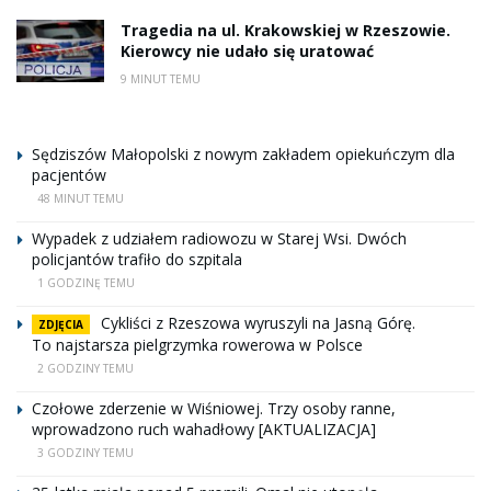
Tragedia na ul. Krakowskiej w Rzeszowie.
Kierowcy nie udało się uratować
9 MINUT TEMU
Sędziszów Małopolski z nowym zakładem opiekuńczym dla
pacjentów
48 MINUT TEMU
Wypadek z udziałem radiowozu w Starej Wsi. Dwóch
policjantów trafiło do szpitala
1 GODZINĘ TEMU
Cykliści z Rzeszowa wyruszyli na Jasną Górę.
ZDJĘCIA
To najstarsza pielgrzymka rowerowa w Polsce
2 GODZINY TEMU
Czołowe zderzenie w Wiśniowej. Trzy osoby ranne,
wprowadzono ruch wahadłowy [AKTUALIZACJA]
3 GODZINY TEMU