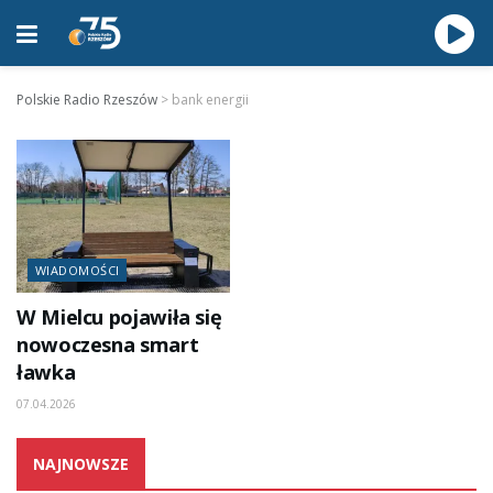
Polskie Radio Rzeszów
>
bank energii
WIADOMOŚCI
W Mielcu pojawiła się
nowoczesna smart
ławka
07.04.2026
NAJNOWSZE