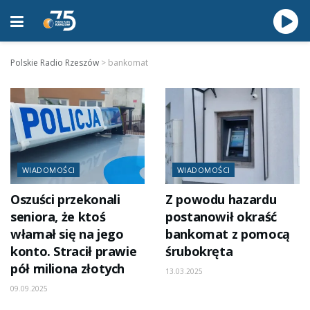
Polskie Radio Rzeszów
>
bankomat
WIADOMOŚCI
WIADOMOŚCI
Oszuści przekonali
Z powodu hazardu
seniora, że ktoś
postanowił okraść
włamał się na jego
bankomat z pomocą
konto. Stracił prawie
śrubokręta
pół miliona złotych
13.03.2025
09.09.2025