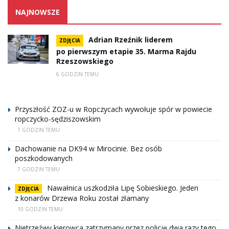
NAJNOWSZE
Adrian Rzeźnik liderem
ZDJĘCIA
po pierwszym etapie 35. Marma Rajdu
Rzeszowskiego
6 GODZIN TEMU
Przyszłość ZOZ-u w Ropczycach wywołuje spór w powiecie
ropczycko-sędziszowskim
7 GODZIN TEMU
Dachowanie na DK94 w Mirocinie. Bez osób
poszkodowanych
7 GODZIN TEMU
Nawałnica uszkodziła Lipę Sobieskiego. Jeden
ZDJĘCIA
z konarów Drzewa Roku został złamany
10 GODZIN TEMU
Nietrzeźwy kierowca zatrzymany przez policję dwa razy tego