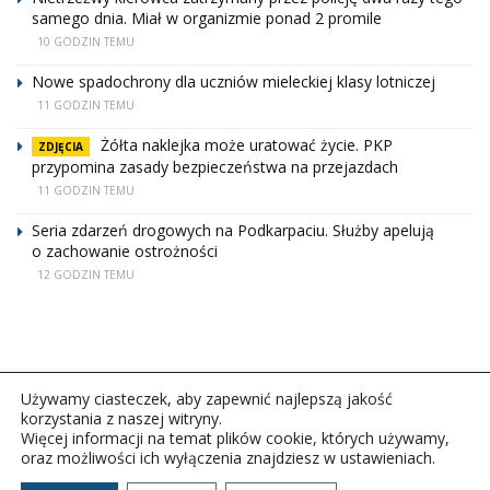
samego dnia. Miał w organizmie ponad 2 promile
10 GODZIN TEMU
Nowe spadochrony dla uczniów mieleckiej klasy lotniczej
11 GODZIN TEMU
Żółta naklejka może uratować życie. PKP
ZDJĘCIA
przypomina zasady bezpieczeństwa na przejazdach
11 GODZIN TEMU
Seria zdarzeń drogowych na Podkarpaciu. Służby apelują
o zachowanie ostrożności
12 GODZIN TEMU
Używamy ciasteczek, aby zapewnić najlepszą jakość
korzystania z naszej witryny.
Więcej informacji na temat plików cookie, których używamy,
oraz możliwości ich wyłączenia znajdziesz w ustawieniach.
Copyright © 2026Polskie Radio Rzeszów S.A. w likwidacj.