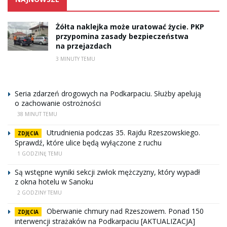
Żółta naklejka może uratować życie. PKP
przypomina zasady bezpieczeństwa
na przejazdach
3 MINUTY TEMU
Seria zdarzeń drogowych na Podkarpaciu. Służby apelują
o zachowanie ostrożności
38 MINUT TEMU
Utrudnienia podczas 35. Rajdu Rzeszowskiego.
ZDJĘCIA
Sprawdź, które ulice będą wyłączone z ruchu
1 GODZINĘ TEMU
Są wstępne wyniki sekcji zwłok mężczyzny, który wypadł
z okna hotelu w Sanoku
2 GODZINY TEMU
Oberwanie chmury nad Rzeszowem. Ponad 150
ZDJĘCIA
interwencji strażaków na Podkarpaciu [AKTUALIZACJA]