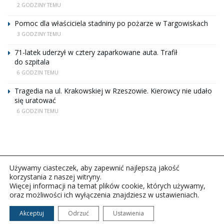
2 GODZINY TEMU
Pomoc dla właściciela stadniny po pożarze w Targowiskach
3 GODZINY TEMU
71-latek uderzył w cztery zaparkowane auta. Trafił
do szpitala
6 GODZIN TEMU
Tragedia na ul. Krakowskiej w Rzeszowie. Kierowcy nie udało
się uratować
6 GODZIN TEMU
Używamy ciasteczek, aby zapewnić najlepszą jakość
korzystania z naszej witryny.
Więcej informacji na temat plików cookie, których używamy,
oraz możliwości ich wyłączenia znajdziesz w ustawieniach.
Copyright © 2026Polskie Radio Rzeszów S.A. w likwidacj.
Wszelkie prawa zastrzeżone.
Akceptuj
Odrzuć
Ustawienia