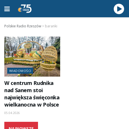
Polskie Radio Rzeszów
>
baranki
WIADOMOŚCI
W centrum Rudnika
nad Sanem stoi
największa święconka
wielkanocna w Polsce
05.04.2026
NAJNOWSZE