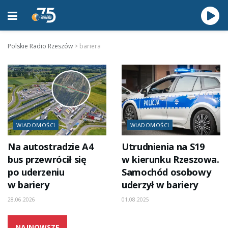
Polskie Radio Rzeszów
>
bariera
WIADOMOŚCI
WIADOMOŚCI
Na autostradzie A4
Utrudnienia na S19
bus przewrócił się
w kierunku Rzeszowa.
po uderzeniu
Samochód osobowy
w bariery
uderzył w bariery
28.06.2026
01.08.2025
NAJNOWSZE