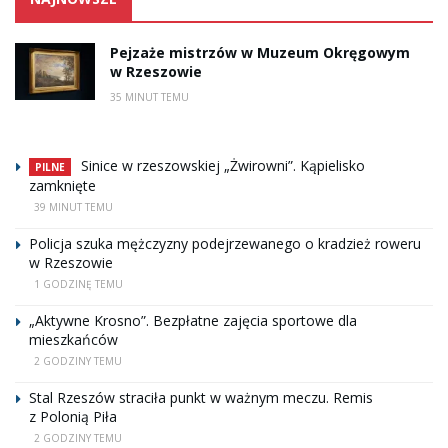
Pejzaże mistrzów w Muzeum Okręgowym
w Rzeszowie
35 MINUT TEMU
Sinice w rzeszowskiej „Żwirowni”. Kąpielisko
PILNE
zamknięte
39 MINUT TEMU
Policja szuka mężczyzny podejrzewanego o kradzież roweru
w Rzeszowie
1 GODZINĘ TEMU
„Aktywne Krosno”. Bezpłatne zajęcia sportowe dla
mieszkańców
2 GODZINY TEMU
Stal Rzeszów straciła punkt w ważnym meczu. Remis
z Polonią Piła
2 GODZINY TEMU